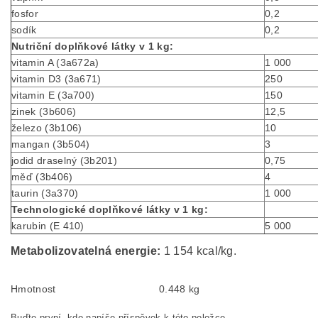
fosfor
0,2
sodík
0,2
Nutriční doplňkové látky v 1 kg:
vitamin A (3a672a)
1 000
vitamin D3 (3a671)
250
vitamin E (3a700)
150
zinek (3b606)
12,5
železo (3b106)
10
mangan (3b504)
3
jodid draselný (3b201)
0,75
měď (3b406)
4
taurin (3a370)
1 000
Technologické doplňkové látky v 1 kg:
karubin (E 410)
5 000
Metabolizovatelná energie:
1 154 kcal/kg.
Hmotnost
0.448 kg
Buďte první, kdo napíše příspěvek k této položce.