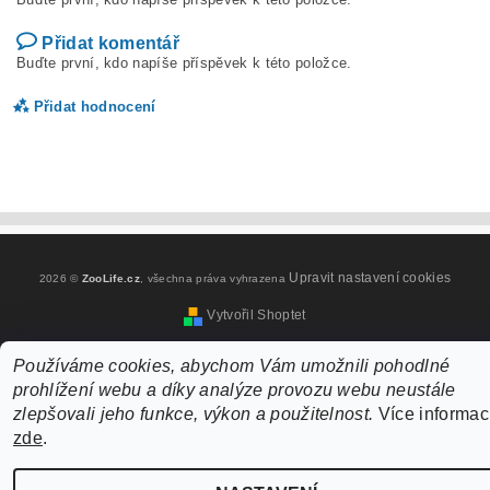
Přidat komentář
Buďte první, kdo napíše příspěvek k této položce.
Přidat hodnocení
Upravit nastavení cookies
2026 ©
ZooLife.cz
, všechna práva vyhrazena
Vytvořil Shoptet
Používáme cookies, abychom Vám umožnili pohodlné
prohlížení webu a díky analýze provozu webu neustále
zlepšovali jeho funkce, výkon a použitelnost.
Více informac
zde
.
Vložením hodnocení souhlasíte s
podmínkami ochrany
osobních údajů