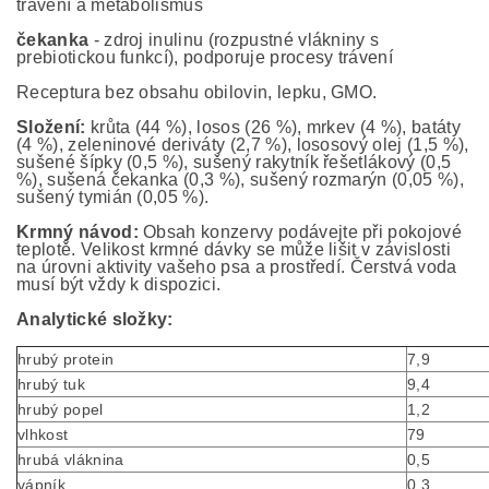
trávení a metabolismus
čekanka
- zdroj inulinu (rozpustné vlákniny s
prebiotickou funkcí), podporuje procesy trávení
Receptura bez obsahu obilovin, lepku, GMO.
Složení:
krůta (44 %), losos (26 %), mrkev (4 %), batáty
(4 %), zeleninové deriváty (2,7 %), lososový olej (1,5 %),
sušené šípky (0,5 %), sušený rakytník řešetlákový (0,5
%), sušená čekanka (0,3 %), sušený rozmarýn (0,05 %),
sušený tymián (0,05 %).
Krmný návod:
Obsah konzervy podávejte při pokojové
teplotě. Velikost krmné dávky se může lišit v závislosti
na úrovni aktivity vašeho psa a prostředí. Čerstvá voda
musí být vždy k dispozici.
Analytické složky:
hrubý protein
7,9
hrubý tuk
9,4
hrubý popel
1,2
vlhkost
79
hrubá vláknina
0,5
vápník
0,3