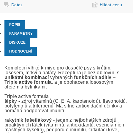
Dotaz
Hlídat cenu
POPIS
PARAMETRY
DISKUZE
HODNOCENÍ
Kompletní vlhké krmivo pro dospělé psy s krůtím,
lososem, mrkví a batáty. Receptura je bez obilovin, s
unikátní kombinací
vybraných
funkčních aditiv
–
Triple active formula
, a je obohacena lososovým
olejem a bylinkami.
Triple active formula
šípky -
zdroj vitamínů (C, E, A, karotenoidů), flavonoidů,
polyfenolů a triterpenů. Má silné antioxidační účinky a
pomáhá podporovat imunitu
rakytník řešetlákový
- jeden z nejbohatších zdrojů
bioaktivních látek (vitaminů, antioxidantů, esenciálních
mastných kyselin), podporuje imunitu, cirkulaci krve,