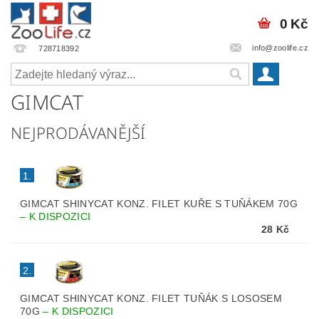
0 Kč
info@zoolife.cz
728718392
GIMCAT
NEJPRODÁVANĚJŠÍ
1.
GIMCAT SHINYCAT KONZ. FILET KUŘE S TUŇÁKEM 70G
–
K DISPOZICI
28 Kč
2.
GIMCAT SHINYCAT KONZ. FILET TUŇÁK S LOSOSEM
70G
–
K DISPOZICI