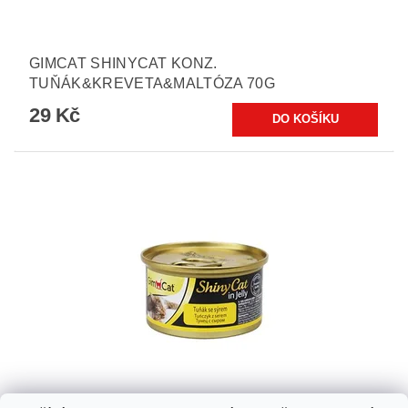
GIMCAT SHINYCAT KONZ.
TUŇÁK&KREVETA&MALTÓZA 70G
29 Kč
GIMCAT SHINYCAT KONZ. TUŇÁK&SÝR 70G