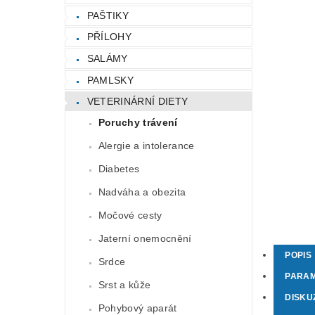
PAŠTIKY
PŘÍLOHY
SALÁMY
PAMLSKY
VETERINÁRNÍ DIETY
Poruchy trávení
Alergie a intolerance
Diabetes
Nadváha a obezita
Močové cesty
Jaterní onemocnění
POPIS
Srdce
PARA
Srst a kůže
DISKU
Pohybový aparát