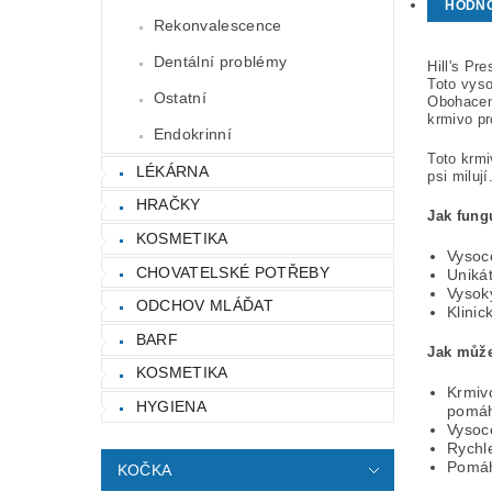
HODN
Rekonvalescence
Dentální problémy
Hill's Pr
Toto vyso
Ostatní
Obohaceno
krmivo pr
Endokrinní
Toto krmi
LÉKÁRNA
psi milují
HRAČKY
Jak fung
KOSMETIKA
Vysoce
CHOVATELSKÉ POTŘEBY
Unikát
Vysoký
ODCHOV MLÁĎAT
Klinic
BARF
Jak můž
KOSMETIKA
Krmivo
HYGIENA
pomáhá
Vysoce
Rychl
Pomáh
KOČKA