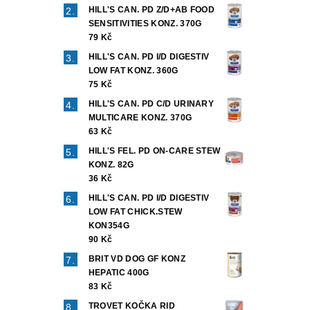
HILL'S CAN. PD Z/D+AB FOOD
SENSITIVITIES KONZ. 370G
79 Kč
HILL'S CAN. PD I/D DIGESTIV
LOW FAT KONZ. 360G
75 Kč
HILL'S CAN. PD C/D URINARY
MULTICARE KONZ. 370G
63 Kč
HILL'S FEL. PD ON-CARE STEW
KONZ. 82G
36 Kč
HILL'S CAN. PD I/D DIGESTIV
LOW FAT CHICK.STEW
KON354G
90 Kč
BRIT VD DOG GF KONZ
HEPATIC 400G
83 Kč
TROVET KOČKA RID