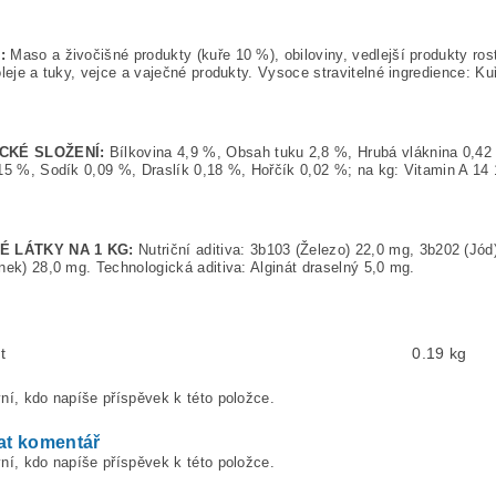
:
Maso a živočišné produkty (kuře 10 %), obiloviny, vedlejší produkty rost
oleje a tuky, vejce a vaječné produkty. Vysoce stravitelné ingredience: Ku
CKÉ SLOŽENÍ:
Bílkovina 4,9 %, Obsah tuku 2,8 %, Hrubá vláknina 0,42
15 %, Sodík 0,09 %, Draslík 0,18 %, Hořčík 0,02 %; na kg: Vitamin A 14 
É LÁTKY NA 1 KG:
Nutriční aditiva: 3b103 (Železo) 22,0 mg, 3b202 (Jó
nek) 28,0 mg. Technologická aditiva: Alginát draselný 5,0 mg.
t
0.19 kg
ní, kdo napíše příspěvek k této položce.
at komentář
ní, kdo napíše příspěvek k této položce.