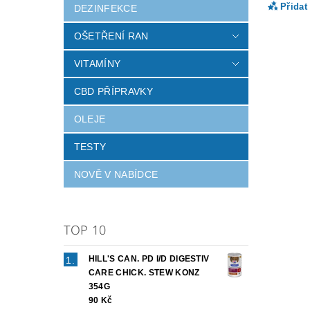
Přidat
DEZINFEKCE
OŠETŘENÍ RAN
VITAMÍNY
CBD PŘÍPRAVKY
OLEJE
TESTY
NOVĚ V NABÍDCE
Vlož
TOP 10
HILL'S CAN. PD I/D DIGESTIV
CARE CHICK. STEW KONZ
354G
90 Kč