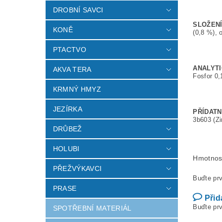
DROBNÍ SAVCI
SLOŽENÍ
KONĚ
(0,8 %), 
PTACTVO
ANALYTI
AKVA TERA
Fosfor 0,
KRMNÝ HMYZ
JEZÍRKA
P
ŘÍDATN
3b603 (Zi
DRŮBEŽ
HOLUBI
Hmotnos
PŘEŽVÝKAVCI
Buďte prv
PRASE
Přid
Buďte prv
SPOTŘEBNÍ MATERIÁL