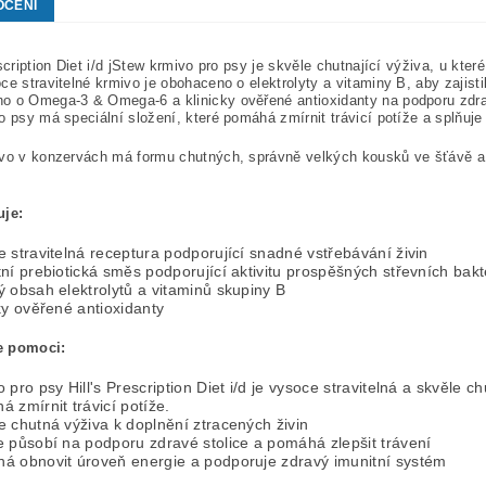
OCENÍ
escription Diet i/d jStew krmivo pro psy je skvěle chutnající výživa, u kter
ce stravitelné krmivo je obohaceno o elektrolyty a vitaminy B, aby zajisti
 o Omega-3 & Omega-6 a klinicky ověřené antioxidanty na podporu zdravé
o psy má speciální složení, které pomáhá zmírnit trávicí potíže a splňuje
vo v konzervách má formu chutných, správně velkých kousků ve šťávě a o
.
uje:
 stravitelná receptura podporující snadné vstřebávání živin
ní prebiotická směs podporující aktivitu prospěšných střevních bakte
 obsah elektrolytů a vitaminů skupiny B
ky ověřené antioxidanty
e pomoci:
 pro psy Hill's Prescription Diet i/d je vysoce stravitelná a skvěle ch
 zmírnit trávicí potíže.
 chutná výživa k doplnění ztracených živin
e působí na podporu zdravé stolice a pomáhá zlepšit trávení
á obnovit úroveň energie a podporuje zdravý imunitní systém