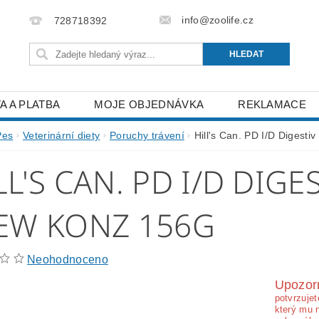
info@zoolife.cz
728718392
A A PLATBA
MOJE OBJEDNÁVKA
REKLAMACE
Pes
Veterinární diety
Poruchy trávení
Hill's Can. PD I/D Digesti
LL'S CAN. PD I/D DIGE
EW KONZ 156G
Neohodnoceno
Upozor
potvrzujet
který mu 