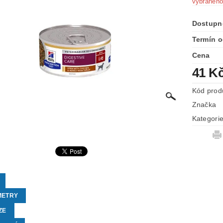
vybraného
Dostupn
Termín o
Cena
41 K
Kód prod
Značka
Kategori
METRY
ZE