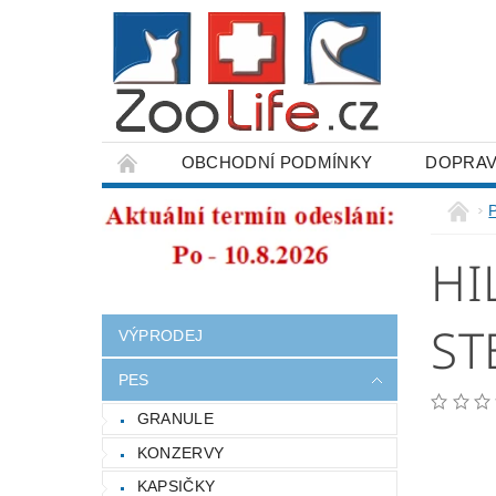
OBCHODNÍ PODMÍNKY
DOPRAV
ODSTOUPENÍ OD SMLOUVY
HI
ST
VÝPRODEJ
PES
GRANULE
KONZERVY
KAPSIČKY