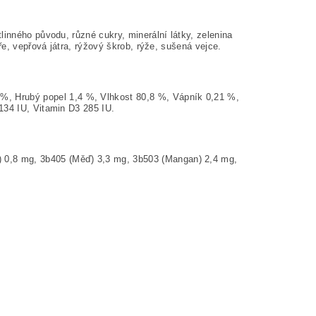
linného původu, různé cukry, minerální látky, zelenina
ře, vepřová játra, rýžový škrob, rýže, sušená vejce.
 %, Hrubý popel 1,4 %, Vlhkost 80,8 %, Vápník 0,21 %,
134 IU, Vitamin D3 285 IU.
d) 0,8 mg, 3b405 (Měď) 3,3 mg, 3b503 (Mangan) 2,4 mg,