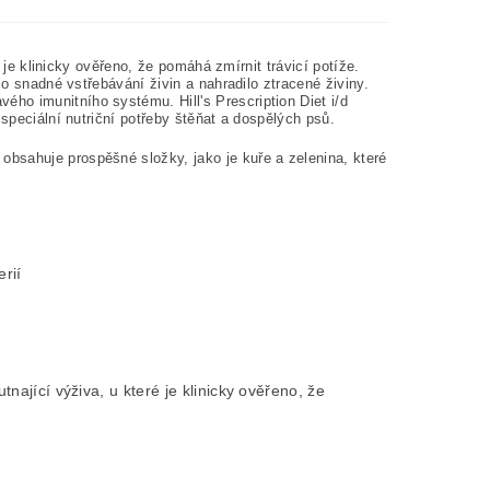
é je klinicky ověřeno, že pomáhá zmírnit trávicí potíže.
lo snadné vstřebávání živin a nahradilo ztracené živiny.
ho imunitního systému. Hill's Prescription Diet i/d
 speciální nutriční potřeby štěňat a dospělých psů.
bsahuje prospěšné složky, jako je kuře a zelenina, které
rií
utnající výživa, u které je klinicky ověřeno, že