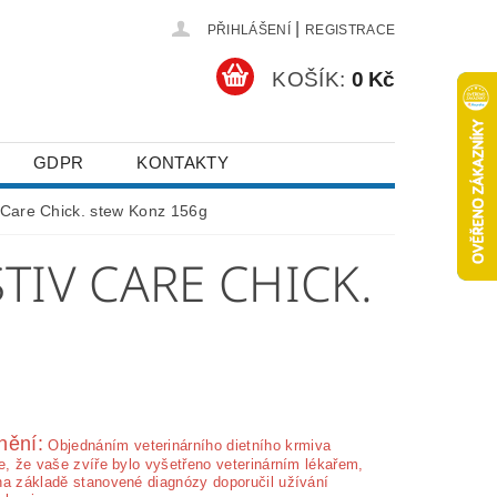
|
PŘIHLÁŠENÍ
REGISTRACE
KOŠÍK:
0 Kč
GDPR
KONTAKTY
v Care Chick. stew Konz 156g
STIV CARE CHICK.
nění:
Ob­jednáním veterinárního dietního krmiva
e, že vaše zvíře bylo vyšetřeno veterinárním lékařem,
na základě stanovené diagnózy doporučil užívání