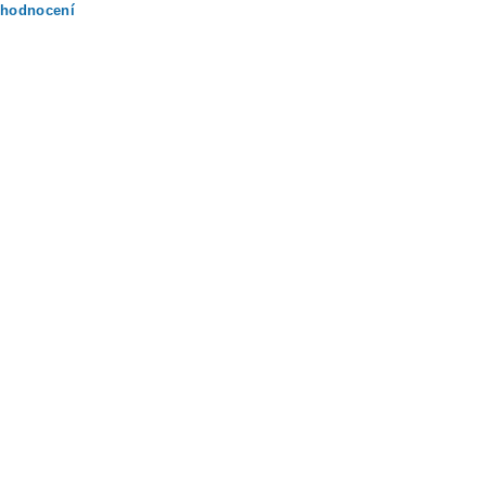
 hodnocení
ením hodnocení souhlasíte s
podmínkami ochrany osobních údajů