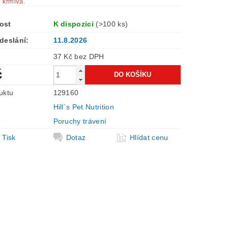
 krmiva.
ost
K dispozici
(>100 ks)
deslání:
11.8.2026
37 Kč bez DPH
č
uktu
129160
Hill´s Pet Nutrition
e
Poruchy trávení
Tisk
Dotaz
Hlídat cenu