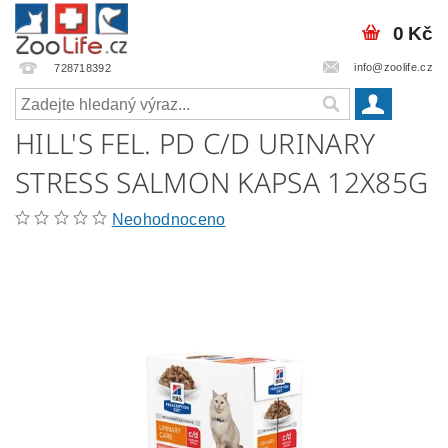
0 Kč
info@zoolife.cz
728718392
HILL'S FEL. PD C/D URINARY
STRESS SALMON KAPSA 12X85G
Neohodnoceno