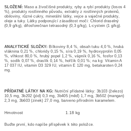
SLOŽENÍ:
Maso a živočišné produkty, ryby a rybí produkty (losos 4
%), produkty rostlinného původu, extrakty z rostlinných proteinů,
obiloviny, různé cukry, minerální látky, vejce a vaječné produkty,
oleje a tuky. Látky podporující zásaditost moči: Chlorid draselný
(0,9 g/kg), difosforečnan tetrasodný (0,3 g/kg), L-cystein (1 g/kg).
ANALYTICKÉ SLOŽKY:
Bílkoviny 8,4 %, obsah tuku 4,0 %, hrubá
vláknina 0,21 %, chloridy 0,15 %, síra 0,19 %, hydroxyprolin 0,05
%, vlhkost 80,0 %, hrubý popel 1,2 %, vápník 0,16 %, fosfor 0,13
%, sodík 0,07 %, draslík 0,14 %, hořčík 0,01 %; na kg: Vitamin A
17 037 IU, vitamin D3 329 IU, vitamin E 120 mg, betakaroten 0,24
mg.
PŘÍDATNÉ LÁTKY NA KG:
Nutriční přídatné látky: 3b103 (železo)
10,5 mg, 3b202 (jód) 0,3 mg, 3b405 (měď) 1,7 mg, 3b502 (mangan)
2,3 mg, 3b603 (zinek) 27,0 mg, barveno přírodním karamelem.
Hmotnost
1.18 kg
Buďte první, kdo napíše příspěvek k této položce.