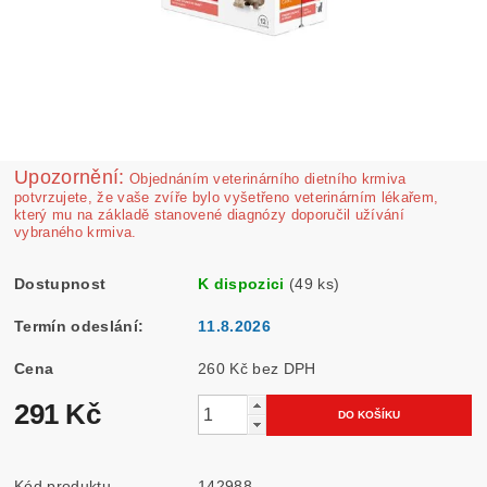
Upozornění:
Ob­jednáním veterinárního dietního krmiva
potvrzujete, že vaše zvíře bylo vyšetřeno veterinárním lékařem,
který mu na základě stanovené diagnózy doporučil užívání
vybraného krmiva.
Dostupnost
K dispozici
(49 ks)
Termín odeslání:
11.8.2026
Cena
260 Kč bez DPH
291 Kč
Kód produktu
142988