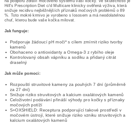
na podporu zdraví močového systému vaší kočky. Ve skutečnosti je
Hill's Prescription Diet c/d Multicare klinicky ověřená výživa, která
snižuje recidivu nejběžnějších příznaků močových problémů o 89
%. Toto mokré krmivo je vyrobeno s lososem a má neodolatelnou
chuť, kterou bude vaše kočka milovat.
Jak funguje:
Podporuje žádoucí pH moči* s cílem zmírnit riziko tvorby
kamenů
Obohaceno o antioxidanty a Omega-3 z rybího oleje
Kontrolovaný obsah vápníku a sodíku a přidaný citrát
draselný
Jak může pomoci:
Rozpouští struvitové kameny za pouhých 7 dní (průměrně
za 27 dní)
Snižuje riziko struvitových a kalcium oxalátových kamenů
Celoživotní podávání přináší výhody pro kočky s příznaky
močových potíží
S+OXSHIELD: Receptura podporující takové prostředí v
močovém ústrojí, které snižuje riziko vzniku struvitových a
kalcium oxalátových kamenů