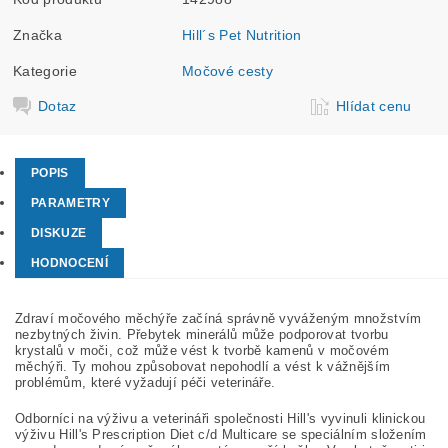
Značka
Hill´s Pet Nutrition
Kategorie
Močové cesty
Dotaz
Hlídat cenu
POPIS
PARAMETRY
DISKUZE
HODNOCENÍ
Zdraví močového měchýře začíná správně vyváženým množstvím
nezbytných živin. Přebytek minerálů může podporovat tvorbu
krystalů v moči, což může vést k tvorbě kamenů v močovém
měchýři. Ty mohou způsobovat nepohodlí a vést k vážnějším
problémům, které vyžadují péči veterináře.
Odborníci na výživu a veterináři společnosti Hill's vyvinuli klinickou
výživu Hill's Prescription Diet c/d Multicare se speciálním složením