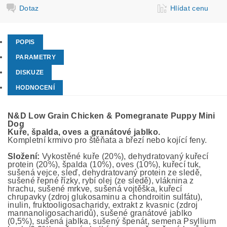
Dotaz
Hlídat cenu
POPIS
PARAMETRY
DISKUZE
HODNOCENÍ
N&D Low Grain Chicken & Pomegranate Puppy Mini
Dog
Kuře
,
špalda, oves a
granátové jablko
.
Kompletní krmivo pro štěňata a březí nebo kojící feny.
Složení:
Vykostěné kuře (20%), dehydratovaný kuřecí
protein (20%), špalda (10%), oves (10%), kuřecí tuk,
sušená vejce, sleď, dehydratovaný protein ze sledě,
sušené řepné řízky, rybí olej (ze sledě), vláknina z
hrachu, sušené mrkve, sušená vojtěška, kuřecí
chrupavky (zdroj glukosaminu a chondroitin sulfátu),
inulin, fruktooligosacharidy, extrakt z kvasnic (zdroj
mannanoligosacharidů), sušené granátové jablko
(0,5%), sušená jablka, sušený špenát, semena Psyllium