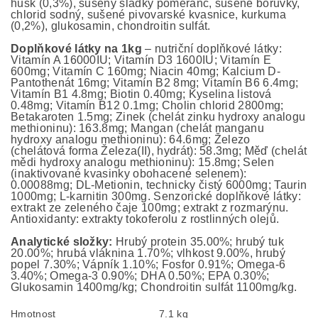
husk (0,3%), sušený sladký pomeranč, sušené borůvky,
chlorid sodný, sušené pivovarské kvasnice, kurkuma
(0,2%), glukosamin, chondroitin sulfát.
Doplňkové látky na 1kg
– nutriční doplňkové látky:
Vitamín A 16000IU; Vitamín D3 1600IU; Vitamín E
600mg; Vitamín C 160mg; Niacin 40mg; Kalcium D-
Pantothenát 16mg; Vitamín B2 8mg; Vitamín B6 6.4mg;
Vitamín B1 4.8mg; Biotin 0.40mg; Kyselina listová
0.48mg; Vitamín B12 0.1mg; Cholin chlorid 2800mg;
Betakaroten 1.5mg; Zinek (chelát zinku hydroxy analogu
methioninu): 163.8mg; Mangan (chelát manganu
hydroxy analogu methioninu): 64.6mg; Železo
(chelátová forma Železa(II), hydrát): 58.3mg; Měď (chelát
mědi hydroxy analogu methioninu): 15.8mg; Selen
(inaktivované kvasinky obohacené selenem):
0.00088mg; DL-Metionin, technicky čistý 6000mg; Taurin
1000mg; L-karnitin 300mg. Senzorické doplňkové látky:
extrakt ze zeleného čaje 100mg; extrakt z rozmarýnu.
Antioxidanty: extrakty tokoferolu z rostlinných olejů.
Analytické složky:
Hrubý protein 35.00%; hrubý tuk
20.00%; hrubá vláknina 1.70%; vlhkost 9.00%, hrubý
popel 7.30%; Vápník 1.10%; Fosfor 0.91%; Omega-6
3.40%; Omega-3 0.90%; DHA 0.50%; EPA 0.30%;
Glukosamin 1400mg/kg; Chondroitin sulfát 1100mg/kg.
Hmotnost
7.1 kg