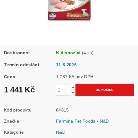
Dostupnost
K dispozici
(4 ks)
Termín odeslání:
11.8.2026
Cena
1 287 Kč bez DPH
1 441 Kč
Kód produktu
84815
Značka
Farmina Pet Foods - N&D
Kategorie
N&D