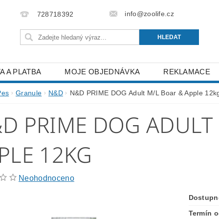
info@zoolife.cz
728718392
A A PLATBA
MOJE OBJEDNÁVKA
REKLAMACE
Pes
Granule
N&D
N&D PRIME DOG Adult M/L Boar & Apple 12k
D PRIME DOG ADULT 
PLE 12KG
Neohodnoceno
Dostupn
Termín o