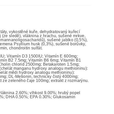
táty, vykostěné kuře, dehydratovaný kuřecí
ej (ze sledě), vláknina z hrachu, sušené mrkve,
oj mannanoligosacharidů), sušené jablko (0,5%),
semena Psyllium husk (0,3%), sušené borůvky,
in, chondroitin sulfát.
0IU; Vitamín D3 1500IU; Vitamín E 600mg;
amín B2 7.5mg; Vitamín B6 6mg; Vitamín B1
Cholin chlorid 2500mg; Betakaroten 1.5mg;
 (chelát manganu hydroxy analogu methioninu):
helát mědi hydroxy analogu methioninu):
mg; DL-Metionin, technicky čistý 4000mg;
kt ze zeleného čaje 100mg; extrakt z rozmarýnu.
láknina 2.60%; vlhkost 9.00%; hrubý popel
0%; DHA 0.50%; EPA 0.30%; Glukosamin