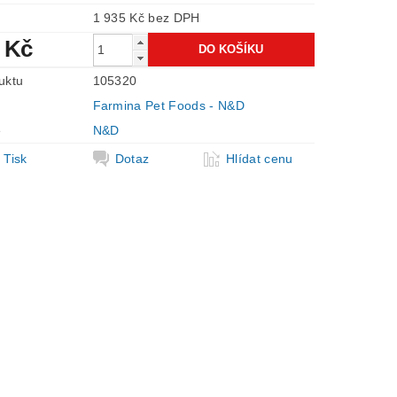
1 935 Kč bez DPH
 Kč
uktu
105320
Farmina Pet Foods - N&D
e
N&D
Tisk
Dotaz
Hlídat cenu