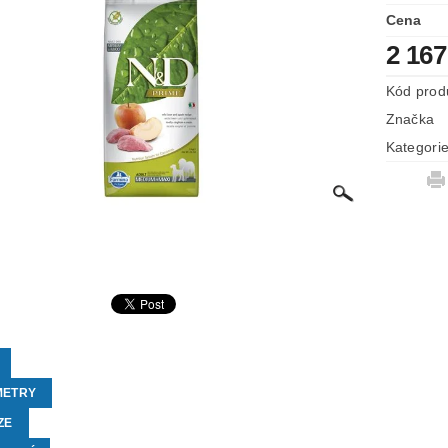
Cena
2 167
Kód prod
Značka
Kategori
METRY
ZE