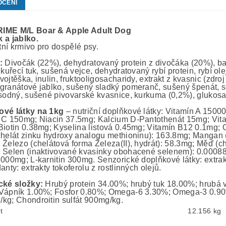
OCENÍ
IME M/L Boar & Apple Adult Dog
k
a
jablko
.
ní krmivo pro dospělé psy.
:
Divočák (22%), dehydratovaný protein z divočáka (20%), ba
 kuřecí tuk, sušená vejce, dehydratovaný rybí protein, rybí ol
vojtěška, inulin, fruktooligosacharidy, extrakt z kvasnic (zdr
granátové jablko, sušený sladký pomeranč, sušený špenát, 
 sodný, sušené pivovarské kvasnice, kurkuma (0,2%), glukosam
ové látky na 1kg
– nutriční doplňkové látky: Vitamín A 1500
 C 150mg; Niacin 37.5mg; Kalcium D-Pantothenát 15mg; Vit
Biotin 0.38mg; Kyselina listová 0.45mg; Vitamín B12 0.1mg; 
chelát zinku hydroxy analogu methioninu): 163.8mg; Mangan
 Železo (chelátová forma Železa(II), hydrát): 58.3mg; Měď (c
 Selen (inaktivované kvasinky obohacené selenem): 0.00088
1000mg; L-karnitin 300mg. Senzorické doplňkové látky: extra
anty: extrakty tokoferolu z rostlinných olejů.
cké složky:
Hrubý protein 34.00%; hrubý tuk 18.00%; hrubá v
Vápník 1.00%; Fosfor 0.80%; Omega-6 3.30%; Omega-3 0.9
kg; Chondroitin sulfát 900mg/kg.
t
12.156 kg