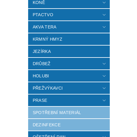
KONĚ
PTACTVO
AKVA TERA
KRMNÝ HMYZ
JEZÍRKA
DRŮBEŽ
HOLUBI
PŘEŽVÝKAVCI
PRASE
SPOTŘEBNÍ MATERIÁL
DEZINFEKCE
OŠETŘENÍ RAN