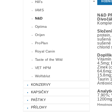
HODN
Hill's
IAMS
N&D PR
N&D
Divočá
Komplet
Optima
Složení
Orijen
protein,
sušená 
ProPlan
sušené 
chlorid
Royal Canin
Doplňk
Vitamín
Taste of the Wild
4.5mg; 
Zinek (
VET HPM
64.6mg;
15.8mg;
Wolfsblut
Taurin 
Antioxid
KONZERVY
Analyti
KAPSIČKY
7.90%; 
1200mg/
PAŠTIKY
Hmotnos
PŘÍLOHY