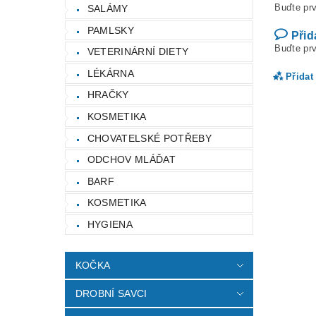
Buďte prv
SALÁMY
PAMLSKY
Přid
Buďte prv
VETERINÁRNÍ DIETY
LÉKÁRNA
Přidat
HRAČKY
KOSMETIKA
CHOVATELSKÉ POTŘEBY
ODCHOV MLÁĎAT
BARF
KOSMETIKA
HYGIENA
Vlož
KOČKA
DROBNÍ SAVCI