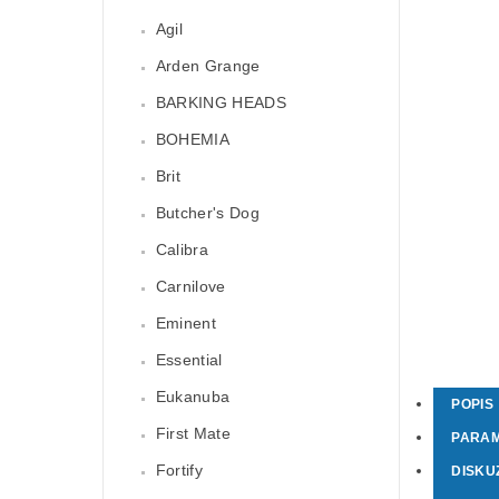
Agil
Arden Grange
BARKING HEADS
BOHEMIA
Brit
Butcher's Dog
Calibra
Carnilove
Eminent
Essential
Eukanuba
POPIS
First Mate
PARA
Fortify
DISKU