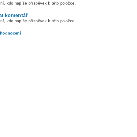
ní, kdo napíše příspěvek k této položce.
at komentář
ní, kdo napíše příspěvek k této položce.
 hodnocení
ením hodnocení souhlasíte s
podmínkami ochrany osobních údajů