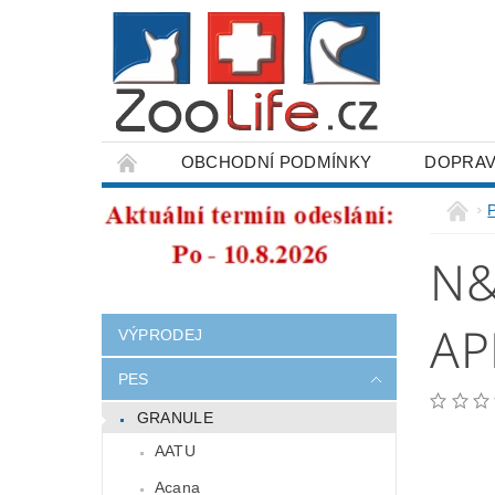
OBCHODNÍ PODMÍNKY
DOPRAV
ODSTOUPENÍ OD SMLOUVY
N&
AP
VÝPRODEJ
PES
GRANULE
AATU
Acana