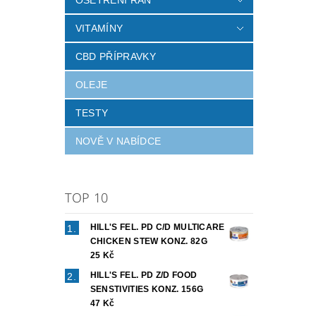
VITAMÍNY
CBD PŘÍPRAVKY
OLEJE
TESTY
NOVĚ V NABÍDCE
TOP 10
HILL'S FEL. PD C/D MULTICARE
CHICKEN STEW KONZ. 82G
25 Kč
HILL'S FEL. PD Z/D FOOD
SENSTIVITIES KONZ. 156G
47 Kč