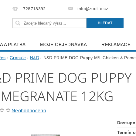
info@zoolife.cz
728718392
A A PLATBA
MOJE OBJEDNÁVKA
REKLAMACE
Pes
Granule
N&D
N&D PRIME DOG Puppy M/L Chicken & Pome
D PRIME DOG PUPPY 
MEGRANATE 12KG
Neohodnoceno
Dostupn
Termín o