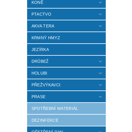
KONĚ
PTACTVO
AKVA TERA
KRMNÝ HMYZ
JEZÍRKA
DRŮBEŽ
HOLUBI
PŘEŽVÝKAVCI
PRASE
SPOTŘEBNÍ MATERIÁL
DEZINFEKCE
OŠETŘENÍ RAN