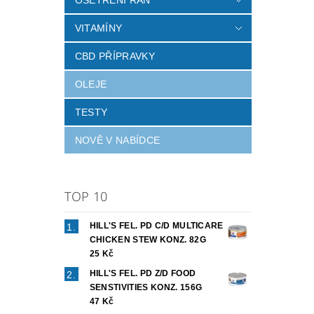
VITAMÍNY
CBD PŘÍPRAVKY
OLEJE
TESTY
NOVĚ V NABÍDCE
TOP 10
HILL'S FEL. PD C/D MULTICARE
CHICKEN STEW KONZ. 82G
25 Kč
HILL'S FEL. PD Z/D FOOD
SENSTIVITIES KONZ. 156G
47 Kč