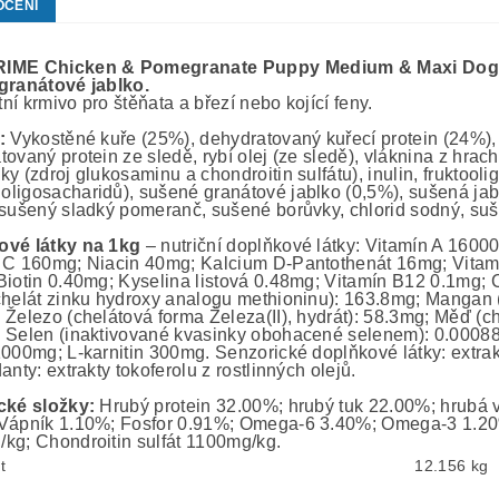
OCENÍ
IME Chicken & Pomegranate Puppy Medium & Maxi Do
granátové jablko.
í krmivo pro štěňata a březí nebo kojící feny.
:
Vykostěné kuře (25%), dehydratovaný kuřecí protein (24%), b
tovaný protein ze sledě, rybí olej (ze sledě), vláknina z hra
y (zdroj glukosaminu a chondroitin sulfátu), inulin, fruktooli
ligosacharidů), sušené granátové jablko (0,5%), sušená ja
 sušený sladký pomeranč, sušené borůvky, chlorid sodný, su
ové látky na 1kg
– nutriční doplňkové látky: Vitamín A 1600
 C 160mg; Niacin 40mg; Kalcium D-Pantothenát 16mg; Vitam
Biotin 0.40mg; Kyselina listová 0.48mg; Vitamín B12 0.1mg; 
chelát zinku hydroxy analogu methioninu): 163.8mg; Mangan
 Železo (chelátová forma Železa(II), hydrát): 58.3mg; Měď (c
 Selen (inaktivované kvasinky obohacené selenem): 0.00088
1000mg; L-karnitin 300mg. Senzorické doplňkové látky: extra
anty: extrakty tokoferolu z rostlinných olejů.
cké složky:
Hrubý protein 32.00%; hrubý tuk 22.00%; hrubá v
Vápník 1.10%; Fosfor 0.91%; Omega-6 3.40%; Omega-3 1.2
kg; Chondroitin sulfát 1100mg/kg.
t
12.156 kg