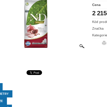
Cena
2 215
Kód prod
Značka
Kategori
METRY
ZE