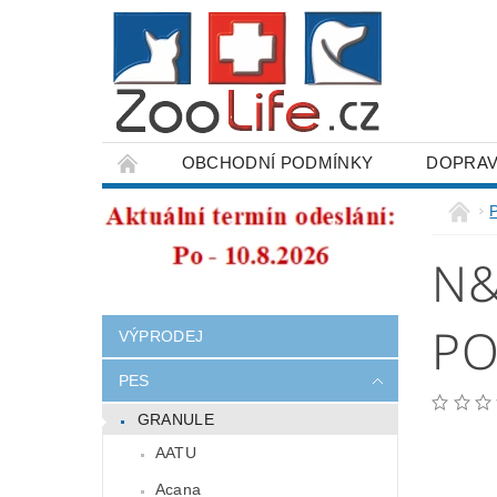
OBCHODNÍ PODMÍNKY
DOPRAV
ODSTOUPENÍ OD SMLOUVY
N&
PO
VÝPRODEJ
PES
GRANULE
AATU
Acana