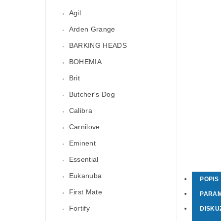
Agil
Arden Grange
BARKING HEADS
BOHEMIA
Brit
Butcher's Dog
Calibra
Carnilove
Eminent
Essential
Eukanuba
POPIS
First Mate
PARA
Fortify
DISKU