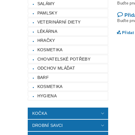
Buďte prv
SALÁMY
PAMLSKY
Přid
Buďte prv
VETERINÁRNÍ DIETY
LÉKÁRNA
Přidat
HRAČKY
KOSMETIKA
CHOVATELSKÉ POTŘEBY
ODCHOV MLÁĎAT
BARF
KOSMETIKA
HYGIENA
Vlož
KOČKA
DROBNÍ SAVCI