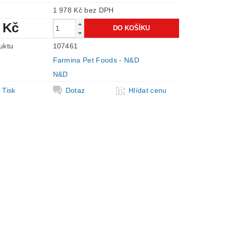
1 978 Kč bez DPH
 Kč
uktu
107461
Farmina Pet Foods - N&D
e
N&D
Tisk
Dotaz
Hlídat cenu