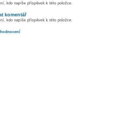
ní, kdo napíše příspěvek k této položce.
at komentář
ní, kdo napíše příspěvek k této položce.
 hodnocení
ením hodnocení souhlasíte s
podmínkami ochrany osobních údajů