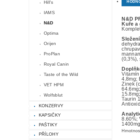
HODN
Hill's
IAMS
N&D PR
N&D
Kuře
a
Kompletn
Optima
Složení
Orijen
dehydra
chrupavk
ProPlan
mannano
(0,3%),
Royal Canin
Doplňk
Vitamín
Taste of the Wild
4.8mg; 
Zinek (
VET HPM
64.6mg;
15.8mg;
Wolfsblut
Taurin 
Antioxid
KONZERVY
Analyti
KAPSIČKY
8.60%; 
1400mg/
PAŠTIKY
Hmotnos
PŘÍLOHY