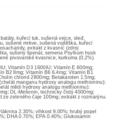
g
atáty, kuřecí tuk, sušená vejce, sleď,
chu, sušené mrkve, sušená vojtěška, kuřecí
gosacharidy, extrakt z kvasnic (zdroj
blka, sušený špenát, semena Psyllium husk
šené pivovarské kvasnice, kurkuma (0,2%).
0IU; Vitamín D3 1600IU; Vitamín E 600mg;
ín B2 8mg; Vitamín B6 6.4mg; Vitamín B1
Cholin chlorid 2800mg; Betakaroten 1.5mg;
 (chelát manganu hydroxy analogu methioninu):
helát mědi hydroxy analogu methioninu):
mg; DL-Metionin, technicky čistý 4000mg;
kt ze zeleného čaje 100mg; extrakt z rozmarýnu.
láknina 2.30%; vlhkost 9.00%; hrubý popel
0%; DHA 0.70%; EPA 0.40%; Glukosamin