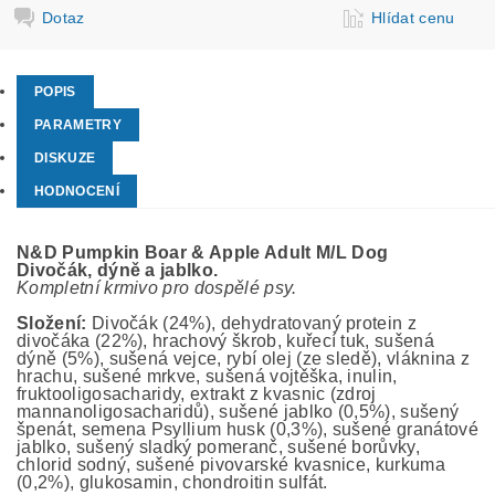
Dotaz
Hlídat cenu
POPIS
PARAMETRY
DISKUZE
HODNOCENÍ
N&D Pumpkin Boar & Apple Adult M/L Dog
Divočák, dýně a jablko.
Kompletní krmivo pro dospělé psy.
Složení:
Divočák (24%), dehydratovaný protein z
divočáka (22%), hrachový škrob, kuřecí tuk, sušená
dýně (5%), sušená vejce, rybí olej (ze sledě), vláknina z
hrachu, sušené mrkve, sušená vojtěška, inulin,
fruktooligosacharidy, extrakt z kvasnic (zdroj
mannanoligosacharidů), sušené jablko (0,5%), sušený
špenát, semena Psyllium husk (0,3%), sušené granátové
jablko, sušený sladký pomeranč, sušené borůvky,
chlorid sodný, sušené pivovarské kvasnice, kurkuma
(0,2%), glukosamin, chondroitin sulfát.