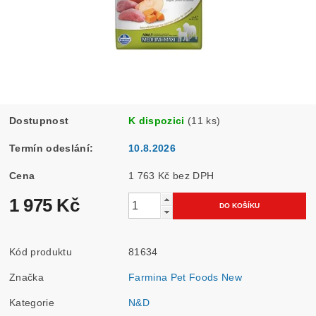
Dostupnost
K dispozici
(11 ks)
Termín odeslání:
10.8.2026
Cena
1 763 Kč bez DPH
1 975 Kč
Kód produktu
81634
Značka
Farmina Pet Foods New
Kategorie
N&D