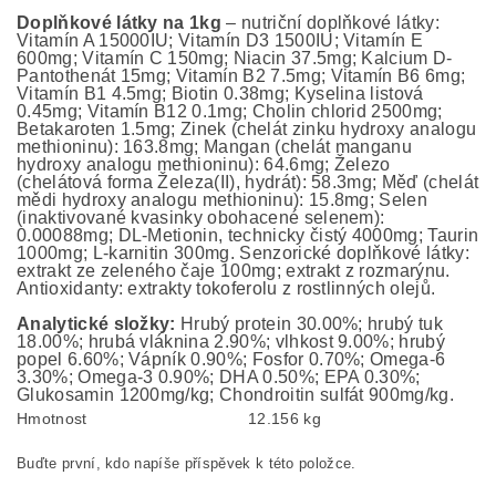
Doplňkové látky na 1kg
– nutriční doplňkové látky:
Vitamín A 15000IU; Vitamín D3 1500IU; Vitamín E
600mg; Vitamín C 150mg; Niacin 37.5mg; Kalcium D-
Pantothenát 15mg; Vitamín B2 7.5mg; Vitamín B6 6mg;
Vitamín B1 4.5mg; Biotin 0.38mg; Kyselina listová
0.45mg; Vitamín B12 0.1mg; Cholin chlorid 2500mg;
Betakaroten 1.5mg; Zinek (chelát zinku hydroxy analogu
methioninu): 163.8mg; Mangan (chelát manganu
hydroxy analogu methioninu): 64.6mg; Železo
(chelátová forma Železa(II), hydrát): 58.3mg; Měď (chelát
mědi hydroxy analogu methioninu): 15.8mg; Selen
(inaktivované kvasinky obohacené selenem):
0.00088mg; DL-Metionin, technicky čistý 4000mg; Taurin
1000mg; L-karnitin 300mg. Senzorické doplňkové látky:
extrakt ze zeleného čaje 100mg; extrakt z rozmarýnu.
Antioxidanty: extrakty tokoferolu z rostlinných olejů.
Analytické složky:
Hrubý protein 30.00%; hrubý tuk
18.00%; hrubá vláknina 2.90%; vlhkost 9.00%; hrubý
popel 6.60%; Vápník 0.90%; Fosfor 0.70%; Omega-6
3.30%; Omega-3 0.90%; DHA 0.50%; EPA 0.30%;
Glukosamin 1200mg/kg; Chondroitin sulfát 900mg/kg.
Hmotnost
12.156 kg
Buďte první, kdo napíše příspěvek k této položce.