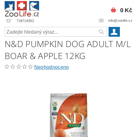
0 Kč
info@zoolife.cz
728718392
N&D PUMPKIN DOG ADULT M/L
BOAR & APPLE 12KG
Neohodnoceno