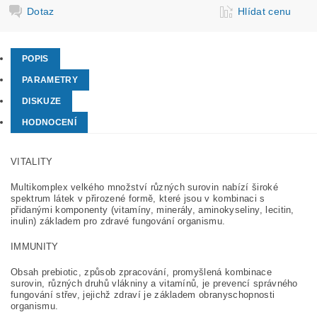
Dotaz
Hlídat cenu
POPIS
PARAMETRY
DISKUZE
HODNOCENÍ
VITALITY
Multikomplex velkého množství různých surovin nabízí široké
spektrum látek v přirozené formě, které jsou v kombinaci s
přidanými komponenty (vitamíny, minerály, aminokyseliny, lecitin,
inulin) základem pro zdravé fungování organismu.
IMMUNITY
Obsah prebiotic, způsob zpracování, promyšlená kombinace
surovin, různých druhů vlákniny a vitamínů, je prevencí správného
fungování střev, jejichž zdraví je základem obranyschopnosti
organismu.