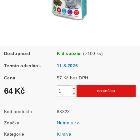
Dostupnost
K dispozici
(>100 ks)
Termín odeslání:
11.8.2026
Cena
57 Kč bez DPH
64 Kč
Kód produktu
63323
Značka
Nutrin s.r.o.
Kategorie
Krmiva