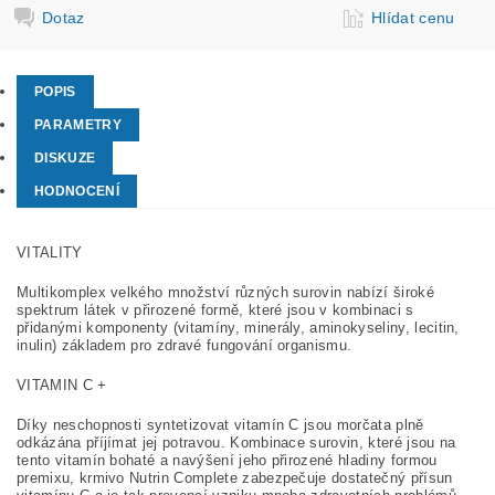
Dotaz
Hlídat cenu
POPIS
PARAMETRY
DISKUZE
HODNOCENÍ
VITALITY
Multikomplex velkého množství různých surovin nabízí široké
spektrum látek v přirozené formě, které jsou v kombinaci s
přidanými komponenty (vitamíny, minerály, aminokyseliny, lecitin,
inulin) základem pro zdravé fungování organismu.
VITAMIN C +
Díky neschopnosti syntetizovat vitamín C jsou morčata plně
odkázána příjímat jej potravou. Kombinace surovin, které jsou na
tento vitamín bohaté a navýšení jeho přirozené hladiny formou
premixu, krmivo Nutrin Complete zabezpečuje dostatečný přísun