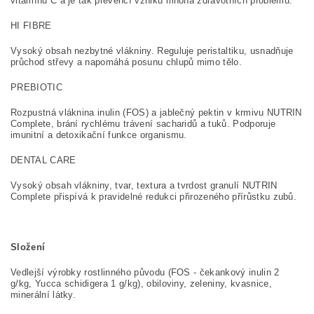
vitamínu C a je tak prevencí vzniku mnoha zdravotních problémů.
HI FIBRE
Vysoký obsah nezbytné vlákniny. Reguluje peristaltiku, usnadňuje
průchod střevy a napomáhá posunu chlupů mimo tělo.
PREBIOTIC
Rozpustná vláknina inulin (FOS) a jablečný pektin v krmivu NUTRIN
Complete, brání rychlému trávení sacharidů a tuků. Podporuje
imunitní a detoxikační funkce organismu.
DENTAL CARE
Vysoký obsah vlákniny, tvar, textura a tvrdost granulí NUTRIN
Complete přispívá k pravidelné redukci přirozeného přírůstku zubů.
Složení
Vedlejší výrobky rostlinného původu (FOS - čekankový inulin 2
g/kg, Yucca schidigera 1 g/kg), obiloviny, zeleniny, kvasnice,
minerální látky.