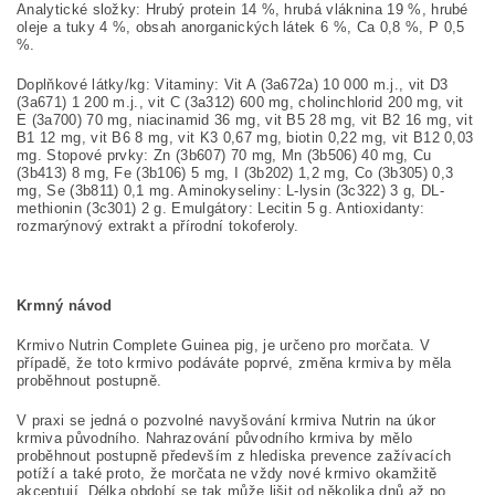
Analytické složky: Hrubý protein 14 %, hrubá vláknina 19 %, hrubé
oleje a tuky 4 %, obsah anorganických látek 6 %, Ca 0,8 %, P 0,5
%.
Doplňkové látky/kg: Vitaminy: Vit A (3a672a) 10 000 m.j., vit D3
(3a671) 1 200 m.j., vit C (3a312) 600 mg, cholinchlorid 200 mg, vit
E (3a700) 70 mg, niacinamid 36 mg, vit B5 28 mg, vit B2 16 mg, vit
B1 12 mg, vit B6 8 mg, vit K3 0,67 mg, biotin 0,22 mg, vit B12 0,03
mg. Stopové prvky: Zn (3b607) 70 mg, Mn (3b506) 40 mg, Cu
(3b413) 8 mg, Fe (3b106) 5 mg, I (3b202) 1,2 mg, Co (3b305) 0,3
mg, Se (3b811) 0,1 mg. Aminokyseliny: L-lysin (3c322) 3 g, DL-
methionin (3c301) 2 g. Emulgátory: Lecitin 5 g. Antioxidanty:
rozmarýnový extrakt a přírodní tokoferoly.
Krmný návod
Krmivo Nutrin Complete Guinea pig, je určeno pro morčata. V
případě, že toto krmivo podáváte poprvé, změna krmiva by měla
proběhnout postupně.
V praxi se jedná o pozvolné navyšování krmiva Nutrin na úkor
krmiva původního. Nahrazování původního krmiva by mělo
proběhnout postupně především z hlediska prevence zažívacích
potíží a také proto, že morčata ne vždy nové krmivo okamžitě
akceptují. Délka období se tak může lišit od několika dnů až po