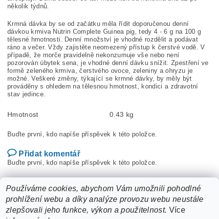
několik týdnů.
Krmná dávka by se od začátku měla řídit doporučenou denní
dávkou krmiva Nutrin Complete Guinea pig, tedy 4 - 6 g na 100 g
tělesné hmotnosti. Denní množství je vhodné rozdělit a podávat
ráno a večer. Vždy zajistěte neomezený přístup k čerstvé vodě. V
případě, že morče pravidelně nekonzumuje vše nebo není
pozorován úbytek sena, je vhodné denní dávku snížit. Zpestření ve
formě zeleného krmiva, čerstvého ovoce, zeleniny a ohryzu je
možné. Veškeré změny, týkající se krmné dávky, by měly být
prováděny s ohledem na tělesnou hmotnost, kondici a zdravotní
stav jedince.
Hmotnost
0.43 kg
Buďte první, kdo napíše příspěvek k této položce.
Přidat komentář
Buďte první, kdo napíše příspěvek k této položce.
Přidat hodnocení
Používáme cookies, abychom Vám umožnili pohodlné
prohlížení webu a díky analýze provozu webu neustále
zlepšovali jeho funkce, výkon a použitelnost.
Více