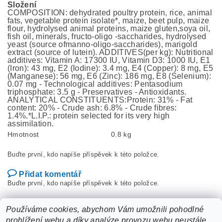
Složení
COMPOSITION: dehydrated poultry protein, rice, animal
fats, vegetable protein isolate*, maize, beet pulp, maize
flour, hydrolysed animal proteins, maize gluten,soya oil,
fish oil, minerals, fructo-oligo -saccharides, hydrolysed
yeast (source ofmanno-oligo-saccharides), marigold
extract (source of lutein). ADDITIVES(per kg): Nutritional
additives: Vitamin A: 17300 IU, Vitamin D3: 1000 IU, E1
(Iron): 43 mg, E2 (Iodine): 3.4 mg, E4 (Copper): 8 mg, E5
(Manganese): 56 mg, E6 (Zinc): 186 mg, E8 (Selenium):
0.07 mg - Technological additives: Pentasodium
triphosphate: 3.5 g - Preservatives - Antioxidants.
ANALYTICAL CONSTITUENTS:Protein: 31% - Fat
content: 20% - Crude ash: 6.8% - Crude fibres:
1.4%.*L.I.P.: protein selected for its very high
assimilation.
Hmotnost
0.8 kg
Buďte první, kdo napíše příspěvek k této položce.
Přidat komentář
Buďte první, kdo napíše příspěvek k této položce.
Přidat hodnocení
Používáme cookies, abychom Vám umožnili pohodlné
prohlížení webu a díky analýze provozu webu neustále