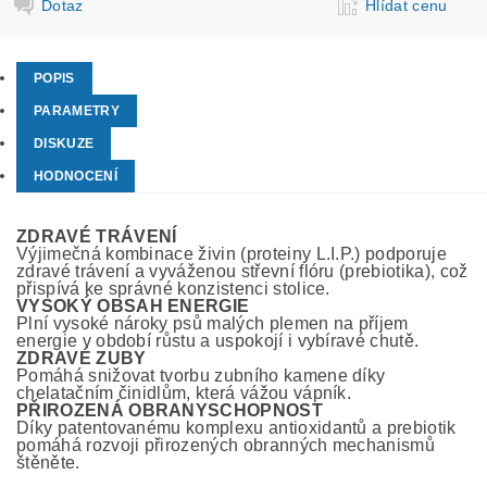
Dotaz
Hlídat cenu
POPIS
PARAMETRY
DISKUZE
HODNOCENÍ
ZDRAVÉ TRÁVENÍ
Výjimečná kombinace živin (proteiny L.I.P.) podporuje
zdravé trávení a vyváženou střevní flóru (prebiotika), což
přispívá ke správné konzistenci stolice.
VYSOKÝ OBSAH ENERGIE
Plní vysoké nároky psů malých plemen na příjem
energie v období růstu a uspokojí i vybíravé chutě.
ZDRAVÉ ZUBY
Pomáhá snižovat tvorbu zubního kamene díky
chelatačním činidlům, která vážou vápník.
PŘIROZENÁ OBRANYSCHOPNOST
Díky patentovanému komplexu antioxidantů a prebiotik
pomáhá rozvoji přirozených obranných mechanismů
štěněte.