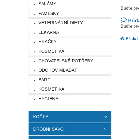
SALÁMY
Buďte prv
PAMLSKY
Přid
VETERINÁRNÍ DIETY
Buďte prv
LÉKÁRNA
Přidat
HRAČKY
KOSMETIKA
CHOVATELSKÉ POTŘEBY
ODCHOV MLÁĎAT
BARF
KOSMETIKA
HYGIENA
KOČKA
Vlož
DROBNÍ SAVCI