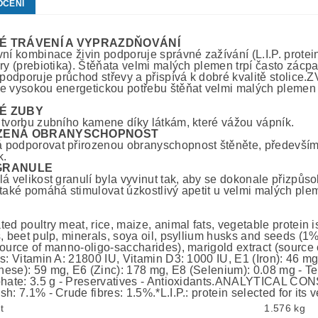
OCENÍ
É TRÁVENÍ A VYPRAZDŇOVÁNÍ
ní kombinace živin podporuje správné zažívání (L.I.P. protein
óry (prebiotika). Štěňata velmi malých plemen trpí často zác
) podporuje průchod střevy a přispívá k dobré kvalitě st
e vysokou energetickou potřebu štěňat velmi malých plemen v
É ZUBY
 tvorbu zubního kamene díky látkám, které vážou vápník.
ZENÁ OBRANYSCHOPNOST
podporovat přirozenou obranyschopnost štěněte, především
k.
GRANULE
á velikost granulí byla vyvinut tak, aby se dokonale přizpůsobi
 také pomáhá stimulovat úzkostlivý apetit u velmi malých ple
ed poultry meat, rice, maize, animal fats, vegetable protein 
, beet pulp, minerals, soya oil, psyllium husks and seeds (1%)
source of manno-oligo-saccharides), marigold extract (source 
es: Vitamin A: 21800 IU, Vitamin D3: 1000 IU, E1 (Iron): 46 mg
ese): 59 mg, E6 (Zinc): 178 mg, E8 (Selenium): 0.08 mg - T
phate: 3.5 g - Preservatives - Antioxidants.ANALYTICAL CON
h: 7.1% - Crude fibres: 1.5%.*L.I.P.: protein selected for its v
t
1.576 kg