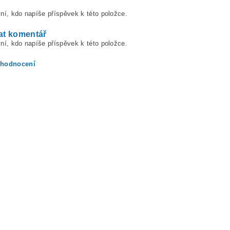
ní, kdo napíše příspěvek k této položce.
at komentář
ní, kdo napíše příspěvek k této položce.
 hodnocení
ením hodnocení souhlasíte s
podmínkami ochrany osobních údajů