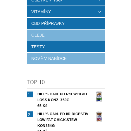
VITAMÍNY
CBD PŘÍPRAVKY
OLEJE
TESTY
NOVĚ V NABÍDCE
TOP 10
HILL'S CAN. PD R/D WEIGHT
LOSS KONZ. 350G
65 Kč
HILL'S CAN. PD I/D DIGESTIV
LOW FAT CHICK.STEW
KON354G