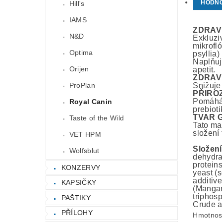
HODN
Hill's
IAMS
ZDRAV
N&D
Exkluziv
mikrofl
Optima
psyllia
Naplňuj
Orijen
apetit.
ZDRAV
ProPlan
Snižuje
PŘIRO
Pomáhá 
Royal Canin
prebioti
TVAR 
Taste of the Wild
Tato mal
složení
VET HPM
Složení
Wolfsblut
dehydrat
proteins
KONZERVY
yeast (
additiv
KAPSIČKY
(Mangan
triphos
PAŠTIKY
Crude as
PŘÍLOHY
Hmotnos