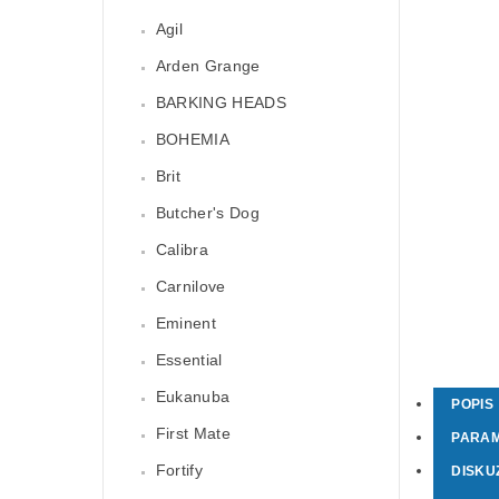
Agil
Arden Grange
BARKING HEADS
BOHEMIA
Brit
Butcher's Dog
Calibra
Carnilove
Eminent
Essential
Eukanuba
POPIS
First Mate
PARA
Fortify
DISKU