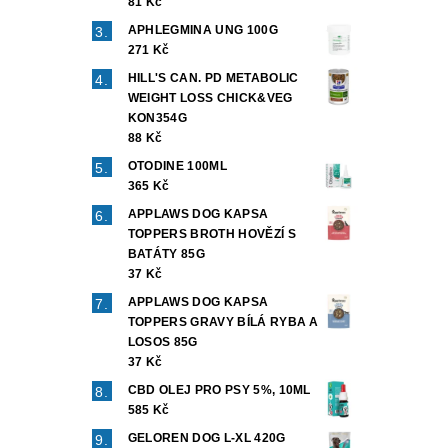
81 Kč
APHLEGMINA UNG 100G
271 Kč
HILL'S CAN. PD METABOLIC
WEIGHT LOSS CHICK&VEG
KON354G
88 Kč
OTODINE 100ML
365 Kč
APPLAWS DOG KAPSA
TOPPERS BROTH HOVĚZÍ S
BATÁTY 85G
37 Kč
APPLAWS DOG KAPSA
TOPPERS GRAVY BÍLÁ RYBA A
LOSOS 85G
37 Kč
CBD OLEJ PRO PSY 5%, 10ML
585 Kč
GELOREN DOG L-XL 420G