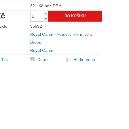
321 Kč bez DPH
Kč
uktu
96692
Royal Canin - komerční krmivo a
Breed
e
Royal Canin
Tisk
Dotaz
Hlídat cenu