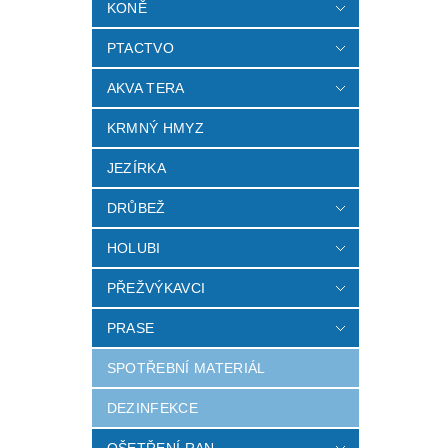
KONĚ
PTACTVO
AKVA TERA
KRMNÝ HMYZ
JEZÍRKA
DRŮBEŽ
HOLUBI
PŘEŽVÝKAVCI
PRASE
SPOTŘEBNÍ MATERIÁL
DEZINFEKCE
OŠETŘENÍ RAN