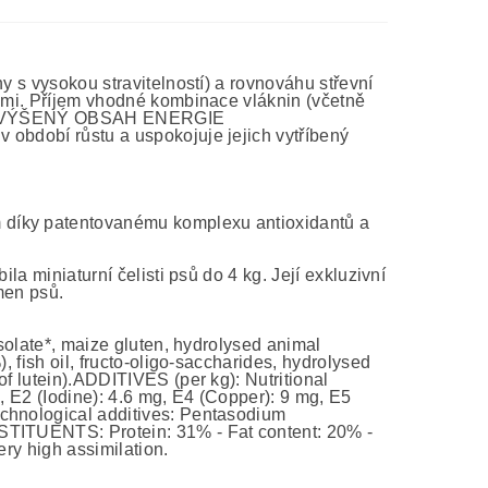
y s vysokou stravitelností) a rovnováhu střevní
pami. Příjem vhodné kombinace vláknin (včetně
olice.ZVÝŠENÝ OBSAH ENERGIE
 období růstu a uspokojuje jejich vytříbený
 díky patentovanému komplexu antioxidantů a
la miniaturní čelisti psů do 4 kg. Její exkluzivní
men psů.
isolate*, maize gluten, hydrolysed animal
, fish oil, fructo-oligo-saccharides, hydrolysed
of lutein).ADDITIVES (per kg): Nutritional
, E2 (Iodine): 4.6 mg, E4 (Copper): 9 mg, E5
echnological additives: Pentasodium
STITUENTS: Protein: 31% - Fat content: 20% -
ery high assimilation.