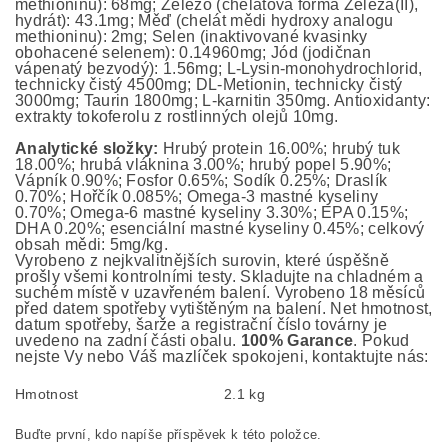
methioninu): 68mg; Železo (chelátová forma Železa(II),
hydrát): 43.1mg; Měď (chelát mědi hydroxy analogu
methioninu): 2mg; Selen (inaktivované kvasinky
obohacené selenem): 0.14960mg; Jód (jodičnan
vápenatý bezvodý): 1.56mg; L-Lysin-monohydrochlorid,
technicky čistý 4500mg; DL-Metionin, technicky čistý
3000mg; Taurin 1800mg; L-karnitin 350mg. Antioxidanty:
extrakty tokoferolu z rostlinných olejů 10mg.
Analytické složky:
Hrubý protein 16.00%; hrubý tuk
18.00%; hrubá vláknina 3.00%; hrubý popel 5.90%;
Vápník 0.90%; Fosfor 0.65%; Sodík 0.25%; Draslík
0.70%; Hořčík 0.085%; Omega-3 mastné kyseliny
0.70%; Omega-6 mastné kyseliny 3.30%; EPA 0.15%;
DHA 0.20%; esenciální mastné kyseliny 0.45%; celkový
obsah mědi: 5mg/kg.
Vyrobeno z nejkvalitnějších surovin, které úspěšně
prošly všemi kontrolními testy. Skladujte na chladném a
suchém místě v uzavřeném balení. Vyrobeno 18 měsíců
před datem spotřeby vytištěným na balení. Net hmotnost,
datum spotřeby, šarže a registrační číslo továrny je
uvedeno na zadní části obalu.
100% Garance
. Pokud
nejste Vy nebo Váš mazlíček spokojeni, kontaktujte nás:
Hmotnost
2.1 kg
Buďte první, kdo napíše příspěvek k této položce.