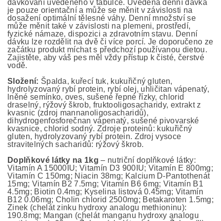
dávkování uvedeného v tabulce. Uvedená denní dávka
je pouze orientační a může se měnit v závislosti na
dosažení optimální tělesné váhy. Denní množství se
může měnit také v závislosti na plemeni, prostředí,
fyzické námaze, dispozici a zdravotním stavu. Denní
dávku lze rozdělit na dvě či více porcí. Je doporučeno ze
začátku produkt míchat s předchozí používanou dietou.
Zajistěte, aby váš pes měl vždy přístup k čisté, čerstvé
vodě.
Složení:
Špalda, kuřecí tuk, kukuřičný gluten,
hydrolyzovaný rybí protein, rybí olej, uhličitan vápenatý,
lněné semínko, oves, sušené řepné řízky, chlorid
draselný, rýžový škrob, fruktooligosacharidy, extrakt z
kvasnic (zdroj mannanoligosacharidů),
dihydrogenfosforečnan vápenatý, sušené pivovarské
kvasnice, chlorid sodný. Zdroje proteinů: kukuřičný
gluten, hydrolyzovaný rybí protein. Zdroj vysoce
stravitelných sacharidů: rýžový škrob.
Doplňkové látky na 1kg
– nutriční doplňkové látky:
Vitamín A 15000IU; Vitamín D3 900IU; Vitamín E 800mg;
Vitamín C 150mg; Niacin 38mg; Kalcium D-Pantothenát
15mg; Vitamín B2 7.5mg; Vitamín B6 6mg; Vitamín B1
4.5mg; Biotin 0.4mg; Kyselina listová 0.45mg; Vitamín
B12 0.06mg; Cholin chlorid 2500mg; Betakaroten 1.5mg;
Zinek (chelát zinku hydroxy analogu methioninu):
190.8mg; Mangan (chelát manganu hydroxy analogu