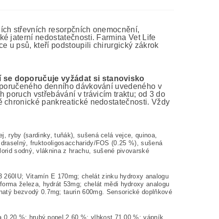
ních střevních resorpčních onemocnění,
é jaterní nedostatečnosti. Farmina Vet Life
e u psů, kteří podstoupili chirurgický zákrok
í se doporučuje vyžádat si stanovisko
 doporučeného denního dávkování uvedeného v
 poruch vstřebávání v trávicím traktu; od 3 do
ě chronické pankreatické nedostatečnosti. Vždy
ej, ryby (sardinky, tuňák), sušená celá vejce, quinoa,
id draselný, fruktooligosaccharidy/FOS (0.25 %), sušená
lorid sodný, vláknina z hrachu, sušené pivovarské
D3 260IU; Vitamín E 170mg; chelát zinku hydroxy analogu
forma železa, hydrát 53mg; chelát mědi hydroxy analogu
natý bezvodý 0.7mg; taurin 600mg. Sensorické doplňkové
na 0.20 %; hrubý popel 2.60 %; vlhkost 71.00 %; vápník