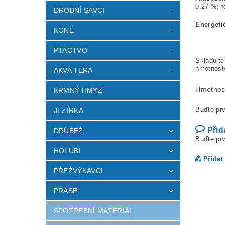
0.27 %; f
DROBNÍ SAVCI
Energeti
KONĚ
PTACTVO
Skladujt
hmotnost/
AKVA TERA
Hmotnos
KRMNÝ HMYZ
Buďte prv
JEZÍRKA
Přid
DRŮBEŽ
Buďte prv
HOLUBI
Přidat
PŘEŽVÝKAVCI
PRASE
SPOTŘEBNÍ MATERIÁL