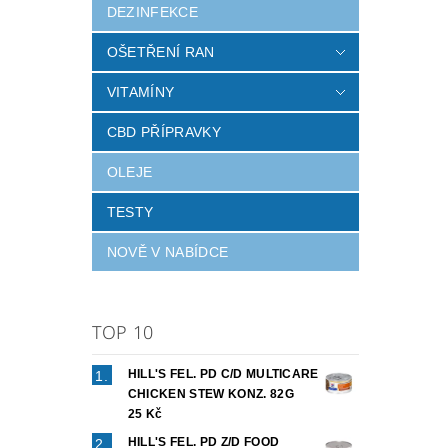
DEZINFEKCE
OŠETŘENÍ RAN
VITAMÍNY
Vlož
CBD PŘÍPRAVKY
OLEJE
TESTY
NOVĚ V NABÍDCE
TOP 10
HILL'S FEL. PD C/D MULTICARE
CHICKEN STEW KONZ. 82G
25 Kč
HILL'S FEL. PD Z/D FOOD