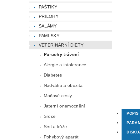
PAŠTIKY
PŘÍLOHY
SALÁMY
PAMLSKY
VETERINÁRNÍ DIETY
Poruchy trávení
Alergie a intolerance
Diabetes
Nadváha a obezita
Močové cesty
Jaterní onemocnění
POPIS
Srdce
PARA
Srst a kůže
DISKU
Pohybový aparát