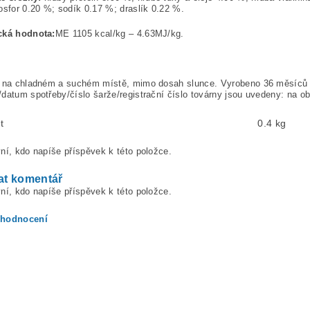
osfor 0.20 %; sodík 0.17 %; draslík 0.22 %.
cká hodnota:
ME 1105 kcal/kg – 4.63MJ/kg.
e na chladném a suchém místě, mimo dosah slunce. Vyrobeno 36 měsíců p
datum spotřeby/číslo šarže/registrační číslo továrny jsou uvedeny: na o
t
0.4 kg
ní, kdo napíše příspěvek k této položce.
at komentář
ní, kdo napíše příspěvek k této položce.
 hodnocení