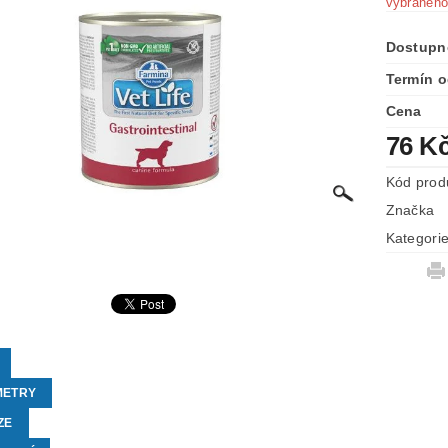
vybraného
Dostupn
Termín o
Cena
76 K
Kód prod
Značka
Kategori
METRY
ZE