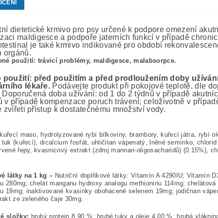
OCENÍ
ní dietetické krmivo pro psy určené k podpore omezení akut
aci maldigesce a podpoře jaterních funkcí v případě chronick
ntestinal je také krmivo indikované pro období rekonvalescenc
h orgánů.
né použití: trávicí problémy, maldigesce, malabsorpce.
použití: před použitím a před prodloužením doby užíván
árního lékaře.
Podávejte produkt při pokojové teplotě, dle
. Doporučená doba užívání: od 1 do 2 týdnů v případě akutních
ů v případě kompenzace poruch trávení; celoživotně v případ
e zvířeti přístup k dostatečnému množství vody.
kuřecí maso, hydrolyzované rybí bílkoviny, brambory, kuřecí játra, rybí ol
 tuk (kuřecí), dicalcium fosfát, uhličitan vápenatý, lněné semínko, chlor
rvené řepy, kvasnicový extrakt (zdroj mannan-oligosacharidů) (0.15%), ch
.
é látky na 1 kg –
Nutriční doplňkové látky: Vitamín A 4290IU; Vitamín 
nu 280mg; chelát manganu hydroxy analogu methioninu 114mg; chelátová 
nu 19mg; inaktivované kvasinky obohacené selenem 19mg; jodičnan vápe
trakt ze zeleného čaje 30mg.
ké složky:
hrubý protein 8.90 %; hrubé tuky a oleje 4.00 %; hrubá vlákni