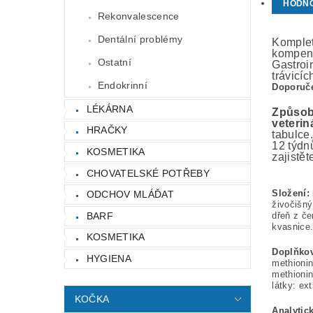
HODN
Rekonvalescence
Dentální problémy
Komplet
kompenz
Ostatní
Gastroi
trávicíc
Endokrinní
Doporuče
LÉKÁRNA
Způsob 
veterin
HRAČKY
tabulce
12 týdn
KOSMETIKA
zajistět
CHOVATELSKÉ POTŘEBY
Složení:
ODCHOV MLÁĎAT
živočišný
BARF
dřeň z če
kvasnice
KOSMETIKA
Doplňkov
HYGIENA
methioni
methioni
látky: ex
KOČKA
Analytic