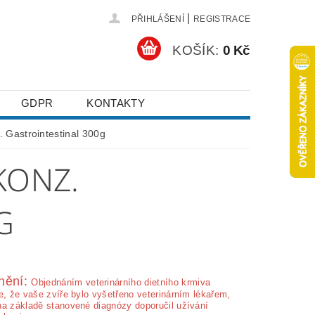
|
PŘIHLÁŠENÍ
REGISTRACE
KOŠÍK:
0 Kč
GDPR
KONTAKTY
. Gastrointestinal 300g
KONZ.
G
nění:
Ob­jednáním veterinárního dietního krmiva
e, že vaše zvíře bylo vyšetřeno veterinárním lékařem,
na základě stanovené diagnózy doporučil užívání