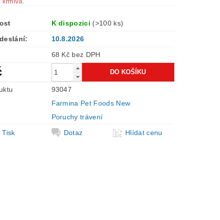
 krmiva.
ost
K dispozici
(>100 ks)
deslání:
10.8.2026
68 Kč bez DPH
č
uktu
93047
Farmina Pet Foods New
e
Poruchy trávení
Tisk
Dotaz
Hlídat cenu