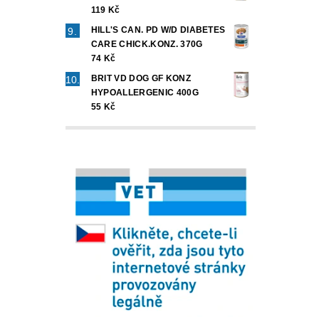
119 Kč
HILL'S CAN. PD W/D DIABETES
CARE CHICK.KONZ. 370G
74 Kč
BRIT VD DOG GF KONZ
HYPOALLERGENIC 400G
55 Kč