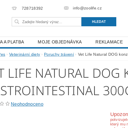
info@zoolife.cz
728718392
A A PLATBA
MOJE OBJEDNÁVKA
REKLAMACE
Pes
Veterinární diety
Poruchy trávení
Vet Life Natural DOG konz
T LIFE NATURAL DOG 
STROINTESTINAL 300
Neohodnoceno
Upozor
potvrzujet
který mu 