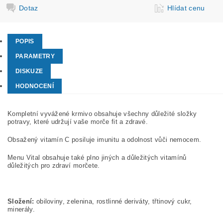
Dotaz
Hlídat cenu
POPIS
PARAMETRY
DISKUZE
HODNOCENÍ
Kompletní vyvážené krmivo obsahuje všechny důležité složky
potravy, které udržují vaše morče fit a zdravé.
Obsažený vitamín C posiluje imunitu a odolnost vůči nemocem.
Menu Vital obsahuje také plno jiných a důležitých vitamínů
důležitých pro zdraví morčete.
Složení:
obiloviny, zelenina, rostlinné deriváty, třtinový cukr,
minerály.