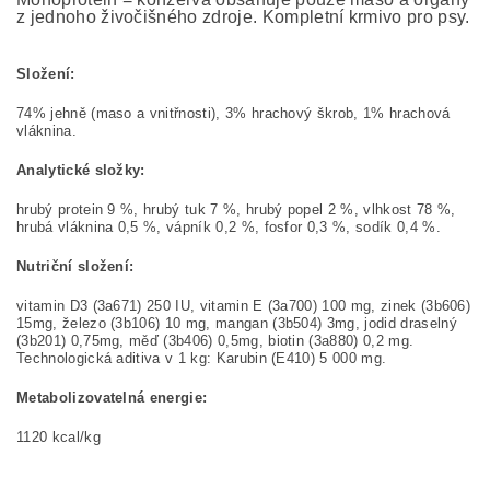
z jednoho živočišného zdroje. Kompletní krmivo pro psy.
Složení:
74% jehně (maso a vnitřnosti), 3% hrachový škrob, 1% hrachová
vláknina.
Analytické složky:
hrubý protein 9 %, hrubý tuk 7 %, hrubý popel 2 %, vlhkost 78 %,
hrubá vláknina 0,5 %, vápník 0,2 %, fosfor 0,3 %, sodík 0,4 %.
Nutriční složení:
vitamin D3 (3a671) 250 IU, vitamin E (3a700) 100 mg, zinek (3b606)
15mg, železo (3b106) 10 mg, mangan (3b504) 3mg, jodid draselný
(3b201) 0,75mg, měď (3b406) 0,5mg, biotin (3a880) 0,2 mg.
Technologická aditiva v 1 kg: Karubin (E410) 5 000 mg.
Metabolizovatelná energie:
1120 kcal/kg