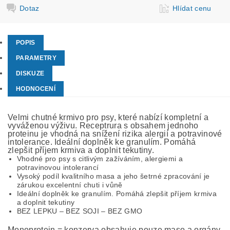
Dotaz
Hlídat cenu
POPIS
PARAMETRY
DISKUZE
HODNOCENÍ
Velmi chutné krmivo pro psy, které nabízí kompletní a
vyváženou výživu. Receptrura s obsahem jednoho
proteinu je vhodná na snížení rizika alergií a potravinové
intolerance. Ideální doplněk ke granulím. Pomáhá
zlepšit příjem krmiva a doplnit tekutiny.
Vhodné pro psy s citlivým zažíváním, alergiemi a
potravinovou intolerancí
Vysoký podíl kvalitního masa a jeho šetrné zpracování je
zárukou excelentní chuti i vůně
Ideální doplněk ke granulím. Pomáhá zlepšit příjem krmiva
a doplnit tekutiny
BEZ LEPKU – BEZ SOJI – BEZ GMO
Monoprotein = konzerva obsahuje pouze maso a orgány