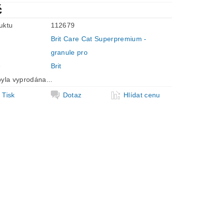
č
uktu
112679
Brit Care Cat Superpremium -
granule pro
e
Brit
yla vyprodána...
Tisk
Dotaz
Hlídat cenu