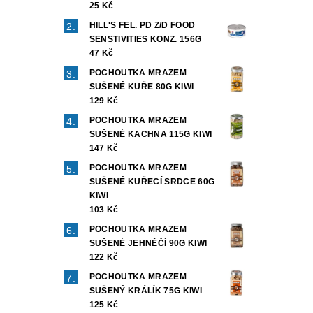
25 Kč
HILL'S FEL. PD Z/D FOOD
SENSTIVITIES KONZ. 156G
47 Kč
POCHOUTKA MRAZEM
SUŠENÉ KUŘE 80G KIWI
129 Kč
POCHOUTKA MRAZEM
SUŠENÉ KACHNA 115G KIWI
147 Kč
POCHOUTKA MRAZEM
SUŠENÉ KUŘECÍ SRDCE 60G
KIWI
103 Kč
POCHOUTKA MRAZEM
SUŠENÉ JEHNĚČÍ 90G KIWI
122 Kč
POCHOUTKA MRAZEM
SUŠENÝ KRÁLÍK 75G KIWI
125 Kč