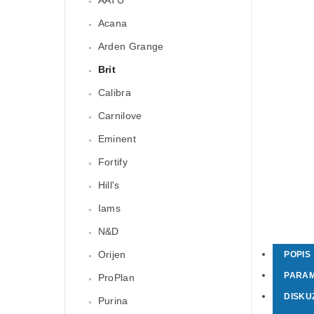
Acana
Arden Grange
Brit
Calibra
Carnilove
Eminent
Fortify
Hill's
Iams
N&D
Orijen
POPIS
PARA
ProPlan
DISKU
Purina