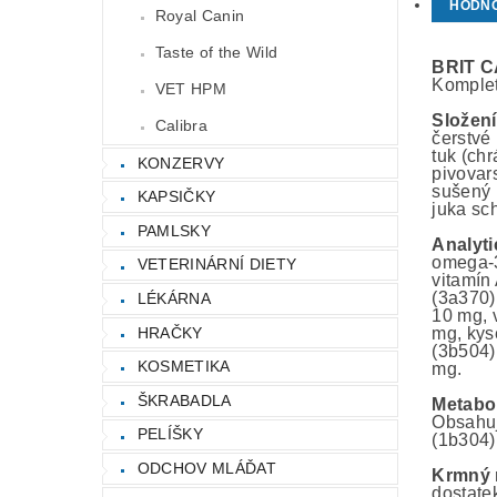
HODN
Royal Canin
Taste of the Wild
BRIT C
Komplet
VET HPM
Složení
Calibra
čerstvé
tuk (chr
KONZERVY
pivovar
sušený 
KAPSIČKY
juka sc
PAMLSKY
Analyti
omega-3
VETERINÁRNÍ DIETY
vitamín
(3a370)
LÉKÁRNA
10 mg, 
HRAČKY
mg, kys
(3b504)
KOSMETIKA
mg.
ŠKRABADLA
Metabol
Obsahuj
PELÍŠKY
(1b304)
ODCHOV MLÁĎAT
Krmný 
dostate