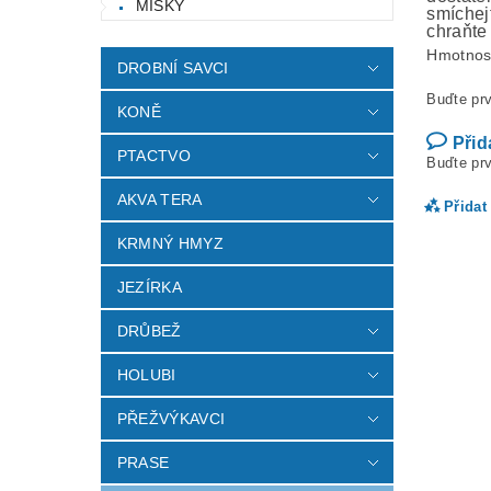
MISKY
smíchej
chraňte
Hmotnos
DROBNÍ SAVCI
Buďte prv
KONĚ
Přid
PTACTVO
Buďte prv
AKVA TERA
Přidat
KRMNÝ HMYZ
JEZÍRKA
DRŮBEŽ
HOLUBI
PŘEŽVÝKAVCI
PRASE
Vlož