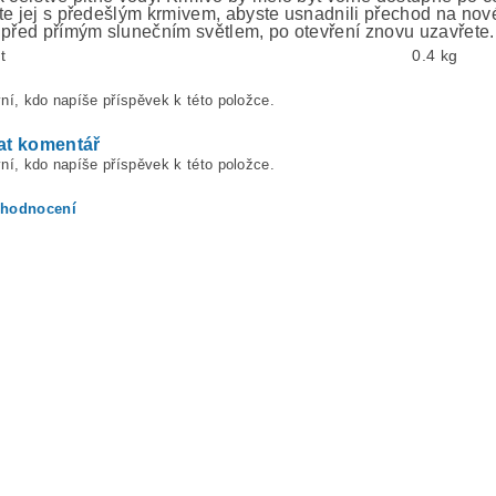
te jej s předešlým krmivem, abyste usnadnili přechod na no
 před přímým slunečním světlem, po otevření znovu uzavřete.
t
0.4 kg
ní, kdo napíše příspěvek k této položce.
at komentář
ní, kdo napíše příspěvek k této položce.
 hodnocení
ením hodnocení souhlasíte s
podmínkami ochrany osobních údajů