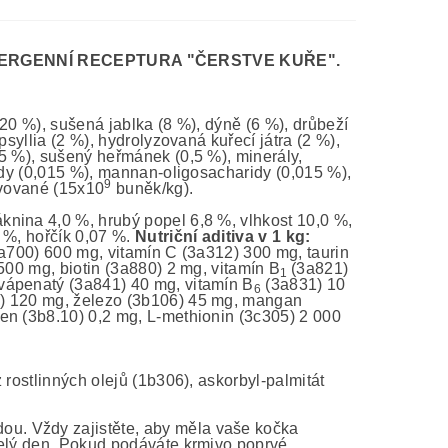
ERGENNÍ RECEPTURA "ČERSTVE KUŘE".
20 %), sušená jablka (8 %), dýně (6 %), drůbeží
syllia (2 %), hydrolyzovaná kuřecí játra (2 %),
,5 %), sušený heřmánek (0,5 %), minerály,
ridy (0,015 %), mannan-oligosacharidy (0,015 %),
9
ivované (15x10
buněk/kg).
áknina 4,0 %, hrubý popel 6,8 %, vlhkost 10,0 %,
 %, hořčík 0,07 %.
Nutriční aditiva v 1 kg:
a700) 600 mg, vitamín C (3a312) 300 mg, taurin
500 mg, biotin (3a880) 2 mg, vitamín B
(3a821)
1
vápenatý (3a841) 40 mg, vitamín B
(3a831) 10
6
6) 120 mg, železo (3b106) 45 mg, mangan
en (3b8.10) 0,2 mg, L-methionin (3c305) 2 000
 rostlinných olejů (1b306), askorbyl-palmitát
ou. Vždy zajistěte, aby měla vaše kočka
celý den. Pokud podáváte krmivo poprvé,