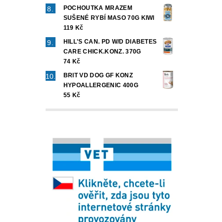
POCHOUTKA MRAZEM
SUŠENÉ RYBÍ MASO 70G KIWI
119 Kč
HILL'S CAN. PD W/D DIABETES
CARE CHICK.KONZ. 370G
74 Kč
BRIT VD DOG GF KONZ
HYPOALLERGENIC 400G
55 Kč