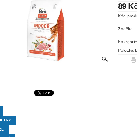
89 K
Kód prod
Značka
Kategori
Položka b
METRY
ZE