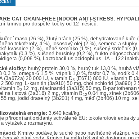
OCENÍ
ARE CAT GRAIN-FREE INDOOR ANTI-STRESS.
HYPOAL
ní krmivo pro dospělé kočky od 12 měsíců.
:
 kuřecí maso (26 %), žlutý hrách (25 %), dehydratované kuře (
áněno tokoferoly, 4 %), lososový olej (2 %), semena a slupky p
ské kvasnice (2 %), lněné semínko (1 %), sušený srdečník (0
rakytník (0,3 %), sušené brusinky (0,2 %), frukto-oligosacha
hidigera (0,008 %), Lactobacillus acidophilus HA – 122 inakt
cké složky:
hrubý protein 30,0 %, hrubý tuk 13,0 %, hrubá vl
 0,3 %, omega-6 1,5 %, vápník 1,0 %, fosfor 0,7 %, sodík 0,4
 A (3a672a) 20 000 IU, vitamín D
(E671) 800 IU, vitamín E (3
3
 2 500 mg, L-karnitin (3a910) 50 mg, cholinchlorid (3a890) 2 
vitamín B
12 mg, niacinamid (3a315) 50 mg, D-pantothenan 
2
elina listová (3a316) 2 mg, vitamín B
0,04 mg, zinek (3b60
12
 55 mg, jodid draselný (3b201) 4 mg, měď (3b406) 10 mg, sel
izovatelná energie:
3,640 kcal/kg.
e přírodní antioxidanty schválené EU: tokoferolové extrakty z
 a výtažek z rozmarýnu.
návod:
Krmivo podávejte suché nebo navlhčené vlažnou vod
k čerstvé pitné vody. Krmivo by mělo být volně dostupné po 