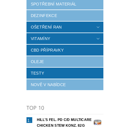
SPOTŘEBNÍ MATERIÁL
DEZINFEKCE
OŠETŘENÍ RAN
VITAMÍNY
CBD PŘÍPRAVKY
OLEJE
TESTY
NOVĚ V NABÍDCE
TOP 10
HILL'S FEL. PD C/D MULTICARE
CHICKEN STEW KONZ. 82G