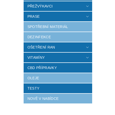
PŘEŽVÝKAVCI
PRASE
SPOTŘEBNÍ MATERIÁL
DEZINFEKCE
OŠETŘENÍ RAN
VITAMÍNY
CBD PŘÍPRAVKY
OLEJE
TESTY
NOVĚ V NABÍDCE