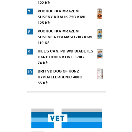
122 Kč
POCHOUTKA MRAZEM
SUŠENÝ KRÁLÍK 75G KIWI
125 Kč
POCHOUTKA MRAZEM
SUŠENÉ RYBÍ MASO 70G KIWI
119 Kč
HILL'S CAN. PD W/D DIABETES
CARE CHICK.KONZ. 370G
74 Kč
BRIT VD DOG GF KONZ
HYPOALLERGENIC 400G
55 Kč