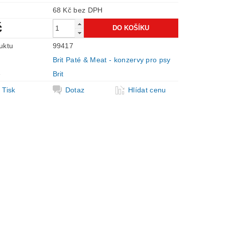
68 Kč bez DPH
č
uktu
99417
Brit Paté & Meat - konzervy pro psy
e
Brit
Tisk
Dotaz
Hlídat cenu