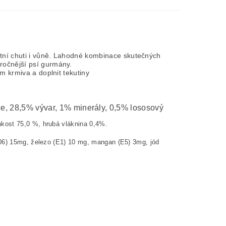
ntní chuti i vůně. Lahodné kombinace skutečných
ročnější psí gurmány.
m krmiva a doplnit tekutiny
íce, 28,5% vývar, 1% minerály, 0,5% lososový
hkost 75,0 %, hrubá vláknina 0,4%.
606) 15mg, železo (E1) 10 mg, mangan (E5) 3mg, jód