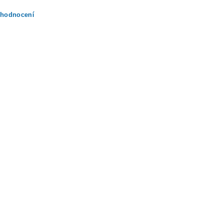
 hodnocení
ením hodnocení souhlasíte s
podmínkami ochrany osobních údajů