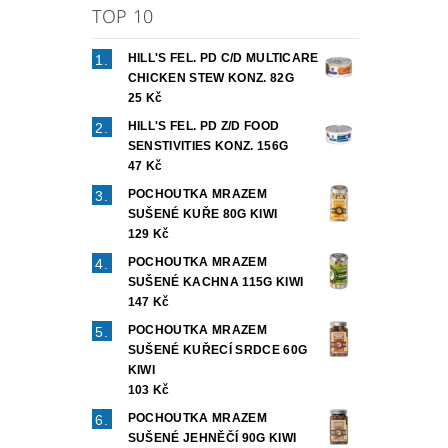
TOP 10
HILL'S FEL. PD C/D MULTICARE
CHICKEN STEW KONZ. 82G
25 Kč
HILL'S FEL. PD Z/D FOOD
SENSTIVITIES KONZ. 156G
47 Kč
POCHOUTKA MRAZEM
SUŠENÉ KUŘE 80G KIWI
129 Kč
POCHOUTKA MRAZEM
SUŠENÉ KACHNA 115G KIWI
147 Kč
POCHOUTKA MRAZEM
SUŠENÉ KUŘECÍ SRDCE 60G
KIWI
103 Kč
POCHOUTKA MRAZEM
SUŠENÉ JEHNĚČÍ 90G KIWI