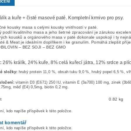
OCENÍ
lík a kuře + čisté masové paté. Kompletní krmivo pro psy.
né kousky masa s celými kousky vnitřností v paté.
ý podíl kvalitního masa a jeho šetrné zpracování je zárukou excele
ých kousků a orgánového masa v paté dokonale uspokojí i ty nejná
até & Meat je ideálním doplňkem i ke granulím. Pomáhá zlepšit příje
BILOVIN – BEZ SOJI – BEZ GMO
í:
26% králík, 24% kuře, 8% celá kuřecí játra, 12% srdce a pl
ké složky:
hrubý protein 11,0 %, obsah tuku 9,0 %, hrubý popel 6,5 %, vl
 složení:
vitamin D3 (E671) 250 IU, vitamin E (3a700) 100 mg, zinek (3b
,75mg, měď (E4) 0,5mg, biotin 0,2 mg.
t
0.82 kg
ní, kdo napíše příspěvek k této položce.
at komentář
ní, kdo napíše příspěvek k této položce.