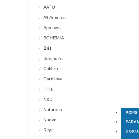
AATU
All Animals
Applaws
BOHEMIA
Brit
Butcher's
Calibra
Carnilove
Hill's
N&D
Natureca
POPIS
Nuevo
PARA
Rinti
DISKU