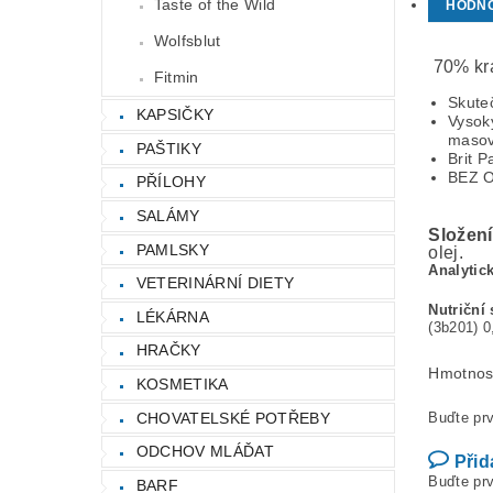
Taste of the Wild
HODN
Wolfsblut
70% krá
Fitmin
Skuteč
KAPSIČKY
Vysok
masov
PAŠTIKY
Brit P
BEZ O
PŘÍLOHY
SALÁMY
Složen
PAMLSKY
olej.
Analytic
VETERINÁRNÍ DIETY
Nutriční
LÉKÁRNA
(3b201) 0
HRAČKY
Hmotnos
KOSMETIKA
CHOVATELSKÉ POTŘEBY
Buďte prv
ODCHOV MLÁĎAT
Přid
Buďte prv
BARF