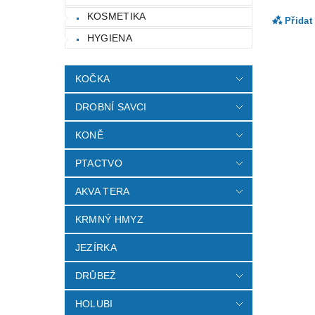
KOSMETIKA
Přidat
HYGIENA
KOČKA
DROBNÍ SAVCI
KONĚ
PTACTVO
AKVA TERA
Vlož
KRMNÝ HMYZ
JEZÍRKA
DRŮBEŽ
HOLUBI