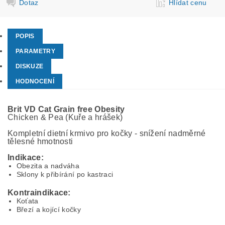
Dotaz
Hlídat cenu
POPIS
PARAMETRY
DISKUZE
HODNOCENÍ
Brit VD Cat Grain free Obesity
Chicken & Pea (Kuře a hrášek)
Kompletní dietní krmivo pro kočky - snížení nadměrné
tělesné hmotnosti
Indikace:
Obezita a nadváha
Sklony k přibírání po kastraci
Kontraindikace:
Koťata
Březí a kojící kočky