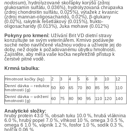
nodosum
), hydrolyzované skořápky korýšů (zdroj
glukosamin sulfátu, 0.036%), hydrolyzovaná chrupavka
(zdroj chondroitin sulfátu, 0.025%), výtažek z kvasnic
(zdroj mannan-oligosacharidů, 0.02%), β-glukany
(0.02%), rakytník řešetlákový (0.015%), frukto-
oligosacharidy (0.013%), Juka mohave (0.012%)
Pokyny pro krmení:
Užívání Brit VD dietní stravy
konzultujte se svým veterinářem. Krmivo podávejte
suché nebo navlhčené vlažnou vodou a užívejte jej do
doby, než dojde k požadovanému úbytku hmotnosti.
Zajistěte, aby měla vaše kočka nepřetržitě přístup k
čerstvé pitné vodě.
Krmná tabulka:
Hmotnost kočky (kg)
2
3
4
5
6
8
10
12
Denní dávka – redukce
50
60
65
70
80
85
95
110
hmotnosti (g)
Denní dávka – udržení
60
75
80
90
95
110
120
140
hmotnosti (g)
Analytické složky:
hrubý protein 43.0 %, obsah tuku 10.0 %, hrubá vláknina
6.0 %, hrubý popel 7.0 %, vlhkost 10 %, omega 3 0.5 %,
omega 6 1.0 %, vápník 1.2 %, fosfor 1.0 %, sodík 0.3 %,
hořčík 0.06 %