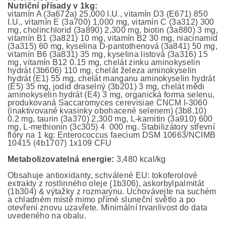
Nutriční přísady v 1kg:
vitamín A (3a672a) 25,000 I.U., vitamín D3 (E671) 850
I.U., vitamín E (3a700) 1,000 mg, vitamín C (3a312) 300
mg, cholinchlorid (3a890) 2,300 mg, biotin (3a880) 3 mg,
vitamín B1 (3a821) 10 mg, vitamín B2 30 mg, niacinamid
(3a315) 60 mg, kyselina D-pantothenová (3a841) 50 mg,
vitamín B6 (3a831) 35 mg, kyselina listová (3a316) 15
mg, vitamín B12 0.15 mg, chelát zinku aminokyselin
hydrát (3b606) 110 mg, chelát železa aminokyselin
hydrát (E1) 55 mg, chelát manganu aminokyselin hydrát
(E5) 35 mg, jodid draselný (3b201) 3 mg, chelát mědi
aminokyselin hydrát (E4) 3 mg, organická forma selenu,
produkovaná Saccaromyces cerevisiae CNCM I-3060
(inaktivované kvasinky obohacené selenem) (3b8.10)
0.2 mg, taurin (3a370) 2,300 mg, L-karnitin (3a910) 600
mg, L-methionin (3c305) 4 000 mg. Stabilizátory střevní
flóry na 1 kg: Enterococcus faecium DSM 10663/NCIMB
10415 (4b1707) 1x109 CFU
Metabolizovatelná energie:
3,480 kcal/kg
Obsahuje antioxidanty, schválené EU: tokoferolové
extrakty z rostlinného oleje (1b306), askorbylpalmitát
(1b304) & výtažky z rozmarýnu. Uchovávejte na suchém
a chladném místě mimo přímé sluneční světlo a po
otevření znovu uzavřete. Minimální trvanlivost do data
uvedeného na obalu.