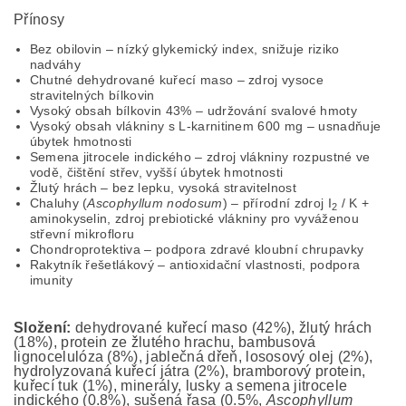
Přínosy
Bez obilovin – nízký glykemický index, snižuje riziko
nadváhy
Chutné dehydrované kuřecí maso – zdroj vysoce
stravitelných bílkovin
Vysoký obsah bílkovin 43% – udržování svalové hmoty
Vysoký obsah vlákniny s L-karnitinem 600 mg – usnadňuje
úbytek hmotnosti
Semena jitrocele indického – zdroj vlákniny rozpustné ve
vodě, čištění střev, vyšší úbytek hmotnosti
Žlutý hrách – bez lepku, vysoká stravitelnost
Chaluhy (
Ascophyllum nodosum
) – přírodní zdroj I
/ K +
2
aminokyselin, zdroj prebiotické vlákniny pro vyváženou
střevní mikrofloru
Chondroprotektiva – podpora zdravé kloubní chrupavky
Rakytník řešetlákový – antioxidační vlastnosti, podpora
imunity
Složení:
dehydrované kuřecí maso (42%), žlutý hrách
(18%), protein ze žlutého hrachu, bambusová
lignocelulóza (8%), jablečná dřeň, lososový olej (2%),
hydrolyzovaná kuřecí játra (2%), bramborový protein,
kuřecí tuk (1%), minerály, lusky a semena jitrocele
indického (0.8%), sušená řasa (0.5%,
Ascophyllum