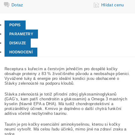
Dotaz
Hlídat cenu
POPIS
PARAMETRY
DISKUZE
HODNOCENÍ
Receptura s kuřecím a čerstvým jehněčím pro dospělé kočky
obsahuje proteiny z 83 % živočišného původu a neobsahuje pšenici.
Vyvážené tuky & energie pro ideální kondici jsou obohacené o
Slávky zelenoústé na podporu kloubů.
Slávka zelenoústá je totiž přírodní zdroj glykosaminoglykanů
(GAG‘s, kam patří chondroitin a glukosamin) a Omega 3 mastných
kyselin (hlavně EPA a DHA). Má tudíž chondroprotektivní a
protizánětlivý účinek. Krmivo je doplněno o další chytrá funkční
aditiva včetně nezbytného taurinu.
Taurin je pro kočky esenciální aminokyselinou, kterou si kočky
neumí vytvořit. Má celou řadu účinků, mimo jiné na zdraví zraku a
srdce.