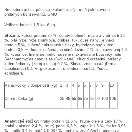
Receptura je bez pšenice, kukuřice, sóji, umělých barviv a
přidaných konzervantů, GMO
Velikost balení: 1,5 kg, 6 kg
Složení:
kuřecí protein 29 %, čerstvé jehněčí maso a vnitřnosti 13
%, bílá rýže, rýže zlomková, drůbeží tuk, oves nahý, jehněčí
protein 5 %, sušené cukrovarské řízky, hydrolyzovaný kuřecí
protein 3,8 %, hrách, sušená jablečná dužina 2 %, lososový olej 1,3
%, kvasnice, lněné semínko, sušené inaktivované kvasinky rodu
Saccharomyces cerevisiae (ß-glukany), chlorid draselný, sušený
kořen čekanky (zdroj inulinu) 0,2 %, Slávka zelenoústá (Perna
canaliculus) 0,1 %, glukosamin, chondroitin sulfát, Yucca
schidigera.
Váha kočky v dospělosti (kg)
2
3
4
5
6
7
8
9
10
Denní dávka (g)
35
45
55
65
75
85
90
100
105
Analytické složky:
hrubý protein 31,5 %, hrubé oleje a tuky 17 %,
hrubá vláknina 2,4 %, hrubý popel 6,8 %, vápník 1,3 %, fosfor 0,95
%, sodík 0,4 %, hořčík 0,087 %, proteiny živočišného původu z