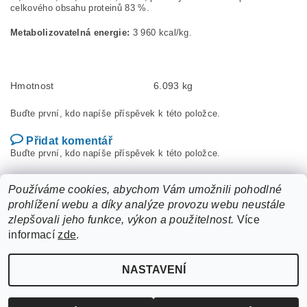
celkového obsahu proteinů 83 %.
Metabolizovatelná energie:
3 960 kcal/kg.
Hmotnost
6.093 kg
Buďte první, kdo napíše příspěvek k této položce.
Přidat komentář
Buďte první, kdo napíše příspěvek k této položce.
Přidat hodnocení
Používáme cookies, abychom Vám umožnili pohodlné
prohlížení webu a díky analýze provozu webu neustále
zlepšovali jeho funkce, výkon a použitelnost.
Více
informací
zde
.
NASTAVENÍ
Upravit nastavení cookies
2026 ©
ZooLife.cz
, všechna práva vyhrazena