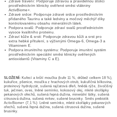
Zdravé trávení: Podporuje zdravou a pravidelnou stolici
prostřednictvím klinicky ověřené směsi vlákniny
ActivBiome+.
Zdravé srdce: Podporuje zdravé srdce prostřednictvím
přidaného Taurinu a také ledviny a močový měchýř díky
kontrolovanému obsahu minerálních látek.
Podpora svalů: Podporuje zdraví svalů prostřednictvím
vysoce kvalitního proteinu.
Zdraví kůže & srsti: Podporuje zdravou kůži a srst pro
extra hebké přitulení, s výživnými Omega-6, Omega-3 a
Vitaminem E.
Podpora imunitního systému: Podporuje imunitní systém
prostřednictvím speciální směsi klinicky ověřených
antioxidantů (Vitaminy C a E).
SLOŽENÍ:
Kuřecí a krůtí moučka (kuře 11 %, drůbež celkem 18 %),
kukuřice, pšenice, moučka z hrachových otrub, kukuřičná bílkovina,
proteinový hydrolyzát, sušená rajčatová dřeň, hnědá rýže, živočišný
tuk, ječmen, oves, lněné semínko, kokosový olej, mleté skořápky
pekanových ořechů, sušená řepná dužina, minerální látky, sušená
citrusová dužina, sušená mrkev, sušené brusinky. Směs prebiotik
ActivBiome+ (7,1 %): Lněné semínko, mleté skořápky pekanových
ořechů, sušená řepná dužina, sušená citrusová dužina, sušené
brusinky.