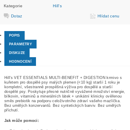
Kategorie
Hill's
Dotaz
Hlídat cenu
POPIS
PARAMETRY
DISKUZE
HODNOCENÍ
Hill's VET ESSENTIALS MULTI-BENEFIT + DIGESTION krmivo s
kuřetem pro dospělé psy malých plemen (<10 kg) starší 1 roku je
kompletní, všestranně prospěšná výživa pro dospělé a starší
dospělé psy. Poskytuje přesné nutričně vyvážené množství energie,
bílkovin, vitaminů a minerálních látek + unikátní klinicky ověřenou
směs prebiotik na podporu celoživotního zdraví vašeho mazlíčka.
Bez umělých konzervantů. Bez syntetických barviv. Bez umělých
příchutí.
Jak může pomoci: