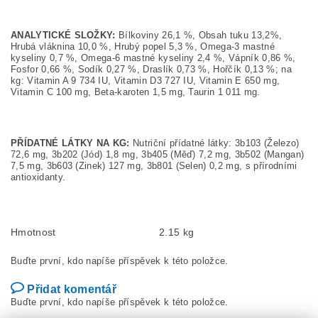
ANALYTICKÉ SLOŽKY:
Bílkoviny 26,1 %, Obsah tuku 13,2%,
Hrubá vláknina 10,0 %, Hrubý popel 5,3 %, Omega-3 mastné
kyseliny 0,7 %, Omega-6 mastné kyseliny 2,4 %, Vápník 0,86 %,
Fosfor 0,66 %, Sodík 0,27 %, Draslík 0,73 %, Hořčík 0,13 %; na
kg: Vitamin A 9 734 IU, Vitamin D3 727 IU, Vitamin E 650 mg,
Vitamin C 100 mg, Beta-karoten 1,5 mg, Taurin 1 011 mg.
PŘÍDATNÉ LÁTKY NA KG:
Nutriční přídatné látky: 3b103 (Železo)
72,6 mg, 3b202 (Jód) 1,8 mg, 3b405 (Měď) 7,2 mg, 3b502 (Mangan)
7,5 mg, 3b603 (Zinek) 127 mg, 3b801 (Selen) 0,2 mg, s přírodními
antioxidanty.
Hmotnost
2.15 kg
Buďte první, kdo napíše příspěvek k této položce.
Přidat komentář
Buďte první, kdo napíše příspěvek k této položce.