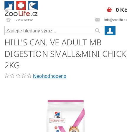
0 Kč
info@zoolife.cz
728718392
HILL'S CAN. VE ADULT MB
DIGESTION SMALL&MINI CHICK
2KG
Neohodnoceno