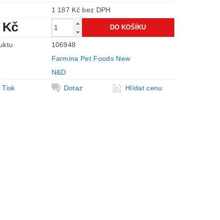
1 187 Kč bez DPH
 Kč
uktu
106948
Farmina Pet Foods New
e
N&D
Tisk
Dotaz
Hlídat cenu