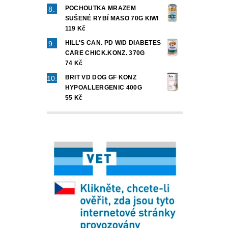
POCHOUTKA MRAZEM
SUŠENÉ RYBÍ MASO 70G KIWI
119 Kč
HILL'S CAN. PD W/D DIABETES
CARE CHICK.KONZ. 370G
74 Kč
BRIT VD DOG GF KONZ
HYPOALLERGENIC 400G
55 Kč