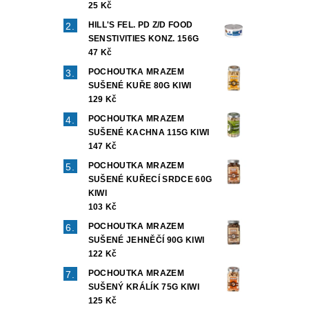
25 Kč
HILL'S FEL. PD Z/D FOOD
SENSTIVITIES KONZ. 156G
47 Kč
POCHOUTKA MRAZEM
SUŠENÉ KUŘE 80G KIWI
129 Kč
POCHOUTKA MRAZEM
SUŠENÉ KACHNA 115G KIWI
147 Kč
POCHOUTKA MRAZEM
SUŠENÉ KUŘECÍ SRDCE 60G
KIWI
103 Kč
POCHOUTKA MRAZEM
SUŠENÉ JEHNĚČÍ 90G KIWI
122 Kč
POCHOUTKA MRAZEM
SUŠENÝ KRÁLÍK 75G KIWI
125 Kč