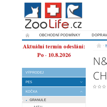
OBCHODNÍ PODMÍNKY
DOPRAV
ODSTOUPENÍ OD SMLOUVY
N&
CH
VÝPRODEJ
PES
KOČKA
GRANULE
AATU