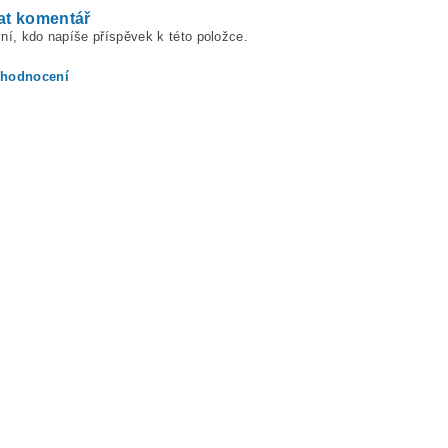
at komentář
ní, kdo napíše příspěvek k této položce.
 hodnocení
ením hodnocení souhlasíte s
podmínkami ochrany osobních údajů