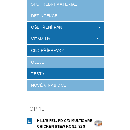
SPOTŘEBNÍ MATERIÁL
DEZINFEKCE
OŠETŘENÍ RAN
VITAMÍNY
CBD PŘÍPRAVKY
OLEJE
TESTY
NOVĚ V NABÍDCE
TOP 10
HILL'S FEL. PD C/D MULTICARE
CHICKEN STEW KONZ. 82G