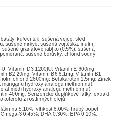
atáty, kuřecí tuk, sušená vejce, sleď,
hu, sušené mrkve, sušená vojtěška, inulin,
), sušené granátové jablko (0,5%), sušená
 pomeranč, sušené borůvky, chlorid sodný,
00IU; Vitamín D3 1200IU; Vitamín E 600mg;
mín B2 20mg; Vitamín B6 8.1mg; Vitamín B1
Cholin chlorid 2800mg; Betakaroten 1.5mg; Zinek
át manganu hydroxy analogu methioninu):
helát mědi hydroxy analogu methioninu):
itin 400mg. Senzorické doplňkové látky: extrakt
okoferolu z rostlinných olejů.
láknina 5.10%; vlhkost 8.00%; hrubý popel
%; Omega-3 0.45%; DHA 0.30%; EPA 0.10%.