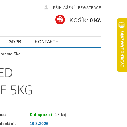
|
PŘIHLÁŠENÍ
REGISTRACE
KOŠÍK:
0 Kč
GDPR
KONTAKTY
ranate 5kg
ED
E 5KG
ost
K dispozici
(17 ks)
deslání:
10.8.2026