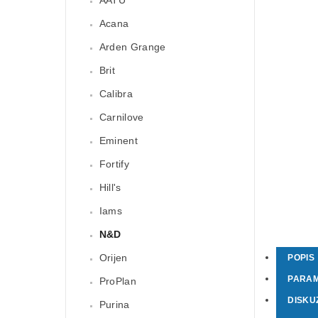
Acana
Arden Grange
Brit
Calibra
Carnilove
Eminent
Fortify
Hill's
Iams
N&D
Orijen
POPIS
PARA
ProPlan
DISKU
Purina