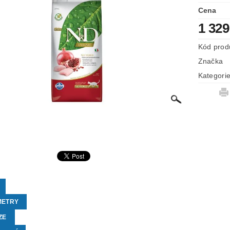
Cena
1 329
Kód prod
Značka
Kategori
METRY
ZE