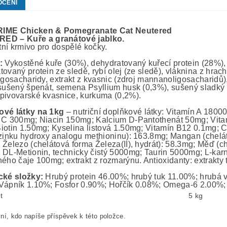
OCENÍ
RIME
Chicken & Pomegranate Cat Neutered
RED –
Kuře
a
granátov
é
jablk
o
.
ní krmivo pro dospělé kočky.
í:
Vykostěné kuře (30%), dehydratovaný kuřecí protein (28%), b
ovaný protein ze sledě, rybí olej (ze sledě), vláknina z hrac
ligosacharidy, extrakt z kvasnic (zdroj mannanoligosacharidů
 sušený špenát, semena Psyllium husk (0,3%), sušený sladký
pivovarské kvasnice, kurkuma (0,2%).
ové látky na 1kg
– nutriční doplňkové látky: Vitamín A 180
 C 300mg; Niacin 150mg; Kalcium D-Pantothenát 50mg; Vita
iotin 1.50mg; Kyselina listová 1.50mg; Vitamín B12 0.1mg; 
 zinku hydroxy analogu methioninu): 163.8mg; Mangan (chel
 Železo (chelátová forma Železa(II), hydrát): 58.3mg; Měď (c
 DL-Metionin, technicky čistý 5000mg; Taurin 5000mg; L-karn
ého čaje 100mg; extrakt z rozmarýnu. Antioxidanty: extrakty t
cké složky:
Hrubý protein 46.00%; hrubý tuk 11.00%; hrubá v
Vápník 1.10%; Fosfor 0.90%; Hořčík 0.08%; Omega-6 2.00
t
5 kg
ní, kdo napíše příspěvek k této položce.