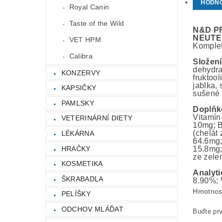
HODN
Royal Canin
Taste of the Wild
N&D P
NEUTE
VET HPM
Komplet
Calibra
Složen
dehydrat
KONZERVY
fruktoo
jablka,
KAPSIČKY
sušené 
PAMLSKY
Doplňk
Vitamín
VETERINÁRNÍ DIETY
10mg; B
(chelát
LÉKÁRNA
64.6mg;
HRAČKY
15.8mg;
ze zelen
KOSMETIKA
Analyti
ŠKRABADLA
8.90%; 
Hmotnos
PELÍŠKY
ODCHOV MLÁĎAT
Buďte prv