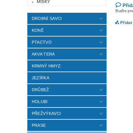
MISKY
Přid
Buďte prv
DROBNÍ SAVCI
Přidat
KONĚ
PTACTVO
AKVA TERA
KRMNÝ HMYZ
JEZÍRKA
DRŮBEŽ
Vlož
HOLUBI
PŘEŽVÝKAVCI
PRASE