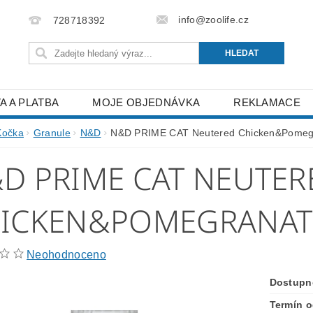
info@zoolife.cz
728718392
A A PLATBA
MOJE OBJEDNÁVKA
REKLAMACE
Kočka
Granule
N&D
N&D PRIME CAT Neutered Chicken&Pomeg
D PRIME CAT NEUTER
ICKEN&POMEGRANAT
Neohodnoceno
Dostupn
Termín o