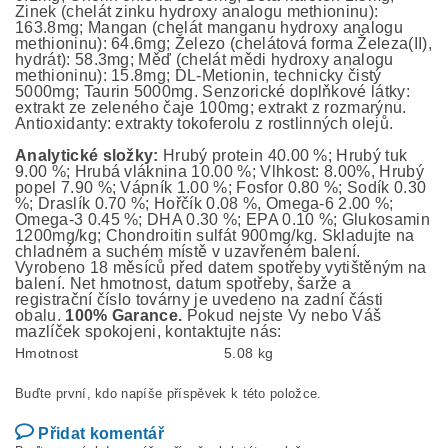
Zinek (chelát zinku hydroxy analogu methioninu):
163.8mg; Mangan (chelát manganu hydroxy analogu
methioninu): 64.6mg; Železo (chelátová forma Železa(II),
hydrát): 58.3mg; Měď (chelát mědi hydroxy analogu
methioninu): 15.8mg; DL-Metionin, technicky čistý
5000mg; Taurin 5000mg. Senzorické doplňkové látky:
extrakt ze zeleného čaje 100mg; extrakt z rozmarýnu.
Antioxidanty: extrakty tokoferolu z rostlinných olejů.
Analytické složky:
Hrubý protein 40.00 %; Hrubý tuk
9.00 %; Hrubá vláknina 10.00 %; Vlhkost: 8.00%, Hrubý
popel 7.90 %; Vápník 1.00 %; Fosfor 0.80 %; Sodík 0.30
%; Draslík 0.70 %; Hořčík 0.08 %, Omega-6 2.00 %;
Omega-3 0.45 %; DHA 0.30 %; EPA 0.10 %; Glukosamin
1200mg/kg; Chondroitin sulfát 900mg/kg. Skladujte na
chladném a suchém místě v uzavřeném balení.
Vyrobeno 18 měsíců před datem spotřeby vytištěným na
balení. Net hmotnost, datum spotřeby, šarže a
registrační číslo továrny je uvedeno na zadní části
obalu.
100% Garance.
Pokud nejste Vy nebo Váš
mazlíček spokojeni, kontaktujte nás:
Hmotnost
5.08 kg
Buďte první, kdo napíše příspěvek k této položce.
Přidat komentář