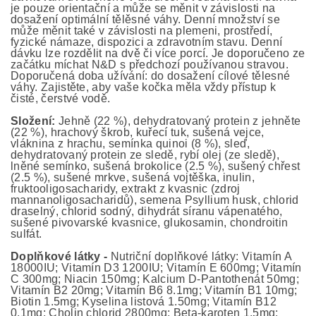
je pouze orientační a může se měnit v závislosti na
dosažení optimální tělěsné váhy. Denní množství se
může měnit také v závislosti na plemeni, prostředí,
fyzické námaze, dispozici a zdravotním stavu. Denní
dávku lze rozdělit na dvě či více porcí. Je doporučeno ze
začátku míchat N&D s předchozí používanou stravou.
Doporučená doba užívání: do dosažení cílové tělesné
váhy. Zajistěte, aby vaše kočka měla vždy přístup k
čisté, čerstvé vodě.
Složení:
Jehně (22 %), dehydratovaný protein z jehněte
(22 %), hrachový škrob, kuřecí tuk, sušená vejce,
vláknina z hrachu, semínka quinoi (8 %), sleď,
dehydratovaný protein ze sledě, rybí olej (ze sledě),
lněné semínko, sušená brokolice (2.5 %), sušený chřest
(2.5 %), sušené mrkve, sušená vojtěška, inulin,
fruktooligosacharidy, extrakt z kvasnic (zdroj
mannanoligosacharidů), semena Psyllium husk, chlorid
draselný, chlorid sodný, dihydrát síranu vápenatého,
sušené pivovarské kvasnice, glukosamin, chondroitin
sulfát.
Doplňkové látky -
Nutriční doplňkové látky: Vitamín A
18000IU; Vitamín D3 1200IU; Vitamín E 600mg; Vitamín
C 300mg; Niacin 150mg; Kalcium D-Pantothenát 50mg;
Vitamín B2 20mg; Vitamín B6 8.1mg; Vitamín B1 10mg;
Biotin 1.5mg; Kyselina listová 1.50mg; Vitamín B12
0.1mg; Cholin chlorid 2800mg; Beta-karoten 1.5mg;