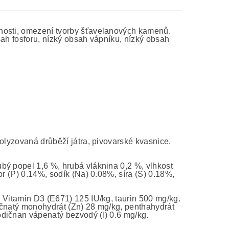
nosti, omezení tvorby šťavelanových kamenů.
bsah fosforu, nízký obsah vápníku, nízký obsah
olyzovaná drůběží játra, pivovarské kvasnice.
rubý popel 1,6 %, hrubá vláknina 0,2 %, vlhkost
or (P) 0.14%, sodík (Na) 0.08%, síra (S) 0.18%,
, Vitamin D3 (E671) 125 IU/kg, taurin 500 mg/kg.
ečnatý monohydrát (Zn) 28 mg/kg, penthahydrát
dičnan vápenatý bezvodý (I) 0.6 mg/kg.