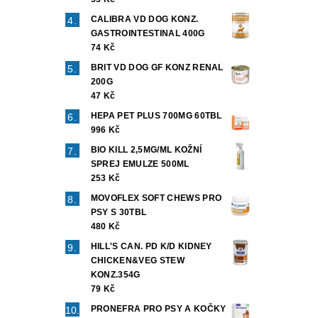
CALIBRA VD DOG KONZ.
GASTROINTESTINAL 400G
74 Kč
BRIT VD DOG GF KONZ RENAL
200G
47 Kč
HEPA PET PLUS 700MG 60TBL
996 Kč
BIO KILL 2,5MG/ML KOŽNÍ
SPREJ EMULZE 500ML
253 Kč
MOVOFLEX SOFT CHEWS PRO
PSY S 30TBL
480 Kč
HILL'S CAN. PD K/D KIDNEY
CHICKEN&VEG STEW
KONZ.354G
79 Kč
PRONEFRA PRO PSY A KOČKY