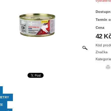
vybraného
Dostupn
Termín o
Cena
42 K
Kód prod
Značka
Kategori
METRY
ZE