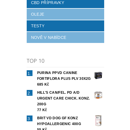
CBD PŘÍPRAVKY
OLEJE
TESTY
NOVĚ V NABÍDCE
TOP 10
PURINA PPVD CANINE
FORTIFLORA PLUS PLV 30X2G
685 Kč
HILL'S CAN/FEL. PD A/D
URGENT CARE CHICK. KONZ.
200G
77 Kč
BRIT VD DOG GF KONZ
HYPOALLERGENIC 400G
55 Kč