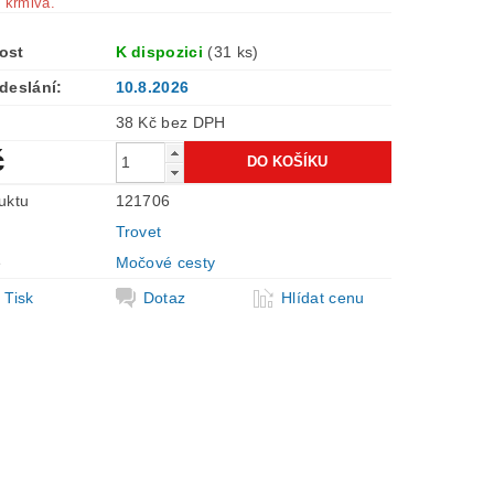
 krmiva.
ost
K dispozici
(31 ks)
deslání:
10.8.2026
38 Kč bez DPH
č
uktu
121706
Trovet
e
Močové cesty
Tisk
Dotaz
Hlídat cenu