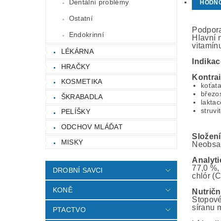
Dentální problémy
HODN
Ostatní
Podpora
Endokrinní
Hlavní n
vitamín
LÉKÁRNA
Indika
HRAČKY
Kontra
KOSMETIKA
koťat
březo
ŠKRABADLA
laktac
struvi
PELÍŠKY
ODCHOV MLÁĎAT
Složen
MISKY
Neobsah
Analyti
77,0 %,
DROBNÍ SAVCI
chlór (
KONĚ
Nutričn
Stopové
síranu 
PTACTVO