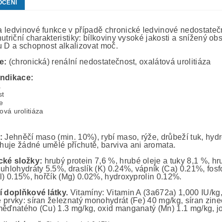
OCENÍ
 ledvinové funkce v případě chronické ledvinové nedostateč
utriční charakteristiky: bílkoviny vysoké jakosti a snížený o
u D a schopnost alkalizovat moč.
ce:
(chronická) renální nedostatečnost, oxalátová urolitiáza
indikace:
a
st
e
tová urolitiáza
í:
Jehněčí maso (min. 10%), rybí maso, rýže, drůbeží tuk, hydr
uje žádné umělé příchutě, barviva ani aromata.
cké složky:
hrubý protein 7,6 %, hrubé oleje a tuky 8,1 %, h
 uhlohydráty 5.5%, draslík (K) 0.24%, vápník (Ca) 0.21%, fosf
Cl) 0.15%, hořčík (Mg) 0.02%, hydroxyprolin 0.12%.
í doplňkové látky.
Vitamíny: Vitamin A (3a672a) 1,000 IU/kg
 prvky: síran železnatý monohydrát (Fe) 40 mg/kg, síran zin
měďnatého (Cu) 1.3 mg/kg, oxid manganatý (Mn) 1.1 mg/kg, jo