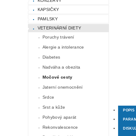
KONZERVY
KAPSIČKY
PAMLSKY
VETERINÁRNÍ DIETY
Poruchy trávení
Alergie a intolerance
Diabetes
Nadváha a obezita
Močové cesty
Jaterní onemocnění
Srdce
Srst a kůže
POPIS
Pohybový aparát
PARA
Rekonvalescence
DISKU