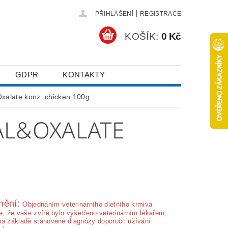
|
PŘIHLÁŠENÍ
REGISTRACE
KOŠÍK:
0 Kč
GDPR
KONTAKTY
xalate konz. chicken 100g
AL&OXALATE
nění:
Ob­jednáním veterinárního dietního krmiva
e, že vaše zvíře bylo vyšetřeno veterinárním lékařem,
na základě stanovené diagnózy doporučil užívání