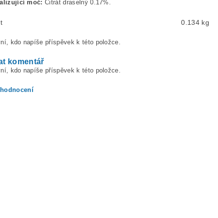
kalizující moč:
Citrát draselný 0.17%.
t
0.134 kg
ní, kdo napíše příspěvek k této položce.
at komentář
ní, kdo napíše příspěvek k této položce.
 hodnocení
ením hodnocení souhlasíte s
podmínkami ochrany osobních údajů