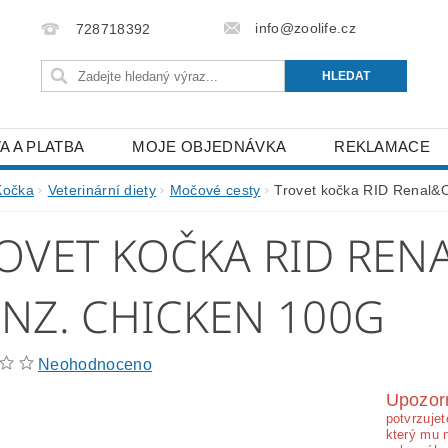
info@zoolife.cz
728718392
A A PLATBA
MOJE OBJEDNÁVKA
REKLAMACE
Kočka
Veterinární diety
Močové cesty
Trovet kočka RID Renal&O
OVET KOČKA RID REN
NZ. CHICKEN 100G
Neohodnoceno
Upozor
potvrzujet
který mu 