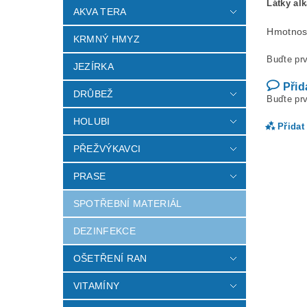
Látky al
AKVA TERA
Hmotnos
KRMNÝ HMYZ
Buďte prv
JEZÍRKA
Přid
DRŮBEŽ
Buďte prv
HOLUBI
Přidat
PŘEŽVÝKAVCI
PRASE
SPOTŘEBNÍ MATERIÁL
DEZINFEKCE
OŠETŘENÍ RAN
VITAMÍNY
Vlož