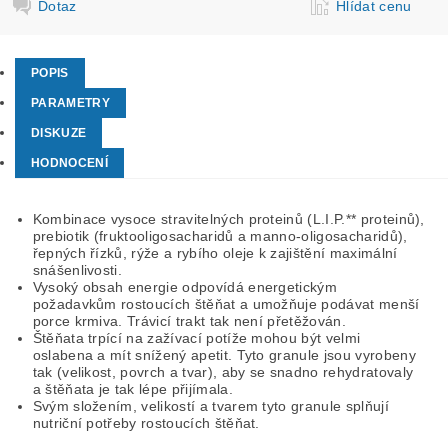
Dotaz
Hlídat cenu
POPIS
PARAMETRY
DISKUZE
HODNOCENÍ
Kombinace vysoce stravitelných proteinů (L.I.P.** proteinů),
prebiotik (fruktooligosacharidů a manno-oligosacharidů),
řepných řízků, rýže a rybího oleje k zajištění maximální
snášenlivosti.
Vysoký obsah energie odpovídá energetickým
požadavkům rostoucích štěňat a umožňuje podávat menší
porce krmiva. Trávicí trakt tak není přetěžován.
Štěňata trpící na zažívací potíže mohou být velmi
oslabena a mít snížený apetit. Tyto granule jsou vyrobeny
tak (velikost, povrch a tvar), aby se snadno rehydratovaly
a štěňata je tak lépe přijímala.
Svým složením, velikostí a tvarem tyto granule splňují
nutriční potřeby rostoucích štěňat.