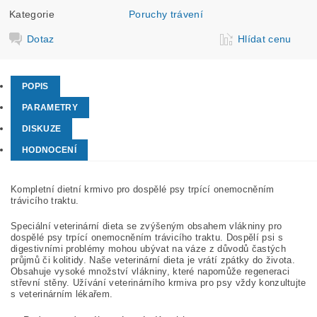
Kategorie
Poruchy trávení
Dotaz
Hlídat cenu
POPIS
PARAMETRY
DISKUZE
HODNOCENÍ
Kompletní dietní krmivo pro dospělé psy trpící onemocněním
trávicího traktu.
Speciální veterinární dieta se zvýšeným obsahem vlákniny pro
dospělé psy trpící onemocněním trávicího traktu. Dospělí psi s
digestivními problémy mohou ubývat na váze z důvodů častých
průjmů či kolitidy. Naše veterinární dieta je vrátí zpátky do života.
Obsahuje vysoké množství vlákniny, které napomůže regeneraci
střevní stěny. Užívání veterinárního krmiva pro psy vždy konzultujte
s veterinárním lékařem.