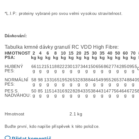
*L.I.P.: proteiny vybrané pro svou velmi vysokou stravitelnost.
Dávkování:
Tabulka krmné dávky granulí RC VDD High Fibre:
HMOTNOST
2
4
6
8
10
15
20
25
30
35
40
50
60
70
PSA:
kg
kg
kg
kg
kg
kg
kg
kg
kg
kg
kg
kg
kg
kg
HUBENÝ
66
112
151
188
222
301
373
441
506
568
627
742
850
955
PES:
g
g
g
g
g
g
g
g
g
g
g
g
g
g
NORMÁLNÍ
58
98
133
165
195
265
328
388
445
499
552
653
748
840
PES:
g
g
g
g
g
g
g
g
g
g
g
g
g
g
PES S
50
85
115
143
169
228
284
335
384
431
477
564
646
725
NADVÁHOU:
g
g
g
g
g
g
g
g
g
g
g
g
g
g
Hmotnost
2.1 kg
Buďte první, kdo napíše příspěvek k této položce.
Přidat komentář