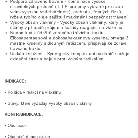
Podpora zdravého trávení - Kombinace vysoce
stravitelných proteinů ( L.I.P. proteiny vybrané pro svou
velmi vysokou vstřebatelnost), prebiotik, řepných řízků,
rýže a rybího oleje zajišťují maximální bezpečnost trávení.
Vysoký obsah vlákniny - Vysoký obsah vlákniny, který je
účinný v případě průjmu a kolitidy reagující na vlákninu.
Napomáhá k údržbě zdravého trávicího traktu -
Eikosapentaenová a dokosahexaenová kyselina, omega 3
mastné kyseliny s dlouhým řetězcem, přispívají ke zdraví
trávicího traktu.
Unikátní složení - Synergický komplex antioxidantů snižuje
oxidační stres a bojuje proti volným radikálům.
INDIKACE:
• Kolitida v reakci na vlákninu
• Stavy, které vyžadují vysoký obsah vlákniny
KONTRAINDIKACE:
• Obstipace
• Obstrukční megakolon