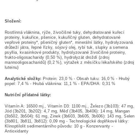
Složení:
Rostlinná vláknina, rýže, živočišné tuky, dehydratované kuřecí
proteiny, kukuřice, pšenice, kukuřičný gluten, dehydratované
vepřové proteiny*, pšeničný gluten*, minerální látky, hydrolyzovaná
drůbeží játra, řepné řízky, sójový olej, rybí tuk, slupky a semena
psyllia, kvasinkové produkty, hydrolyzované živočišné proteiny,
frukto-oligosacharidy (0,50 %), hydrolyzát droždí (zdroj
mannooligosacharidů) (0,2 %), výtažek z měsíčku lékařského (zdroj
luteinu)
Analytické složky:
Protein: 23,0 % - Obsah tuku: 16,0 % - Hrubý
popel: 7,4 % - Hrubá vláknina: 11,1 % - EPA/DHA: 0,31 %
Nutriční přídatné látky:
Vitamín A: 16500 mj., Vitamín D3: 1100 mj., Železo (3b103): 47 mg,
Jód (3b201, 3b202): 4,7 mg, Měď (3b405, 3b406): 14 mg, Mangan
(3b502, 3b504): 61 mg, Zinek (3b603, 3b605, 3b606): 143 mg, Selen
(3b801, 3b811, 3b812): 0,09 mg - Technologické doplňkové látky:
Klinoptilolit sedimentárního původu: 10 g - Konzervanty -
Antioxidanty