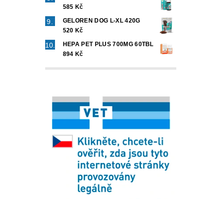
585 Kč
GELOREN DOG L-XL 420G
520 Kč
HEPA PET PLUS 700MG 60TBL
894 Kč