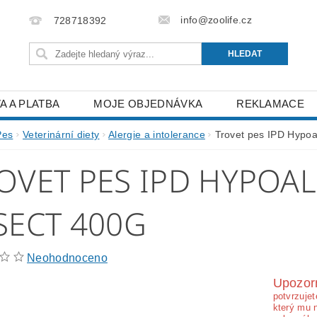
info@zoolife.cz
728718392
A A PLATBA
MOJE OBJEDNÁVKA
REKLAMACE
Pes
Veterinární diety
Alergie a intolerance
Trovet pes IPD Hypoa
OVET PES IPD HYPOA
SECT 400G
Neohodnoceno
Upozor
potvrzujet
který mu 