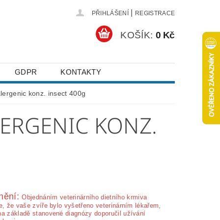
|
PŘIHLÁŠENÍ
REGISTRACE
KOŠÍK:
0 Kč
GDPR
KONTAKTY
lergenic konz. insect 400g
LERGENIC KONZ.
nění:
Ob­jednáním veterinárního dietního krmiva
e, že vaše zvíře bylo vyšetřeno veterinárním lékařem,
na základě stanovené diagnózy doporučil užívání