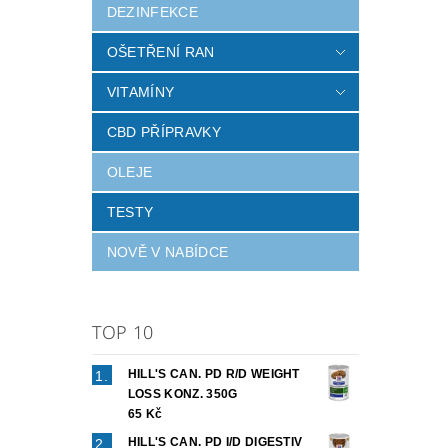
DEZINFEKCE
OŠETŘENÍ RAN
VITAMÍNY
CBD PŘÍPRAVKY
OLEJE
TESTY
NOVĚ V NABÍDCE
TOP 10
HILL'S CAN. PD R/D WEIGHT
LOSS KONZ. 350G
65 Kč
HILL'S CAN. PD I/D DIGESTIV