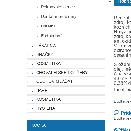
HODN
Rekonvalescence
Dentální problémy
Receptu
zdroji 
Ostatní
kožních
Hmyz pou
Endokrinní
zdroj k
antioxid
LÉKÁRNA
V krmiv
extraho
HRAČKY
ostatní
KOSMETIKA
Složení:
olej, l
CHOVATELSKÉ POTŘEBY
Analýza
43,6%, 
ODCHOV MLÁĎAT
0,38%zi
Hmotnos
BARF
KOSMETIKA
Buďte prv
HYGIENA
Přid
Buďte prv
KOČKA
Přidat