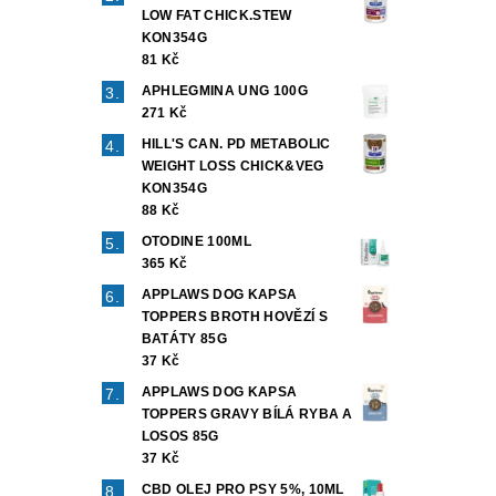
LOW FAT CHICK.STEW
KON354G
81 Kč
APHLEGMINA UNG 100G
271 Kč
HILL'S CAN. PD METABOLIC
WEIGHT LOSS CHICK&VEG
KON354G
88 Kč
OTODINE 100ML
365 Kč
APPLAWS DOG KAPSA
TOPPERS BROTH HOVĚZÍ S
BATÁTY 85G
37 Kč
APPLAWS DOG KAPSA
TOPPERS GRAVY BÍLÁ RYBA A
LOSOS 85G
37 Kč
CBD OLEJ PRO PSY 5%, 10ML