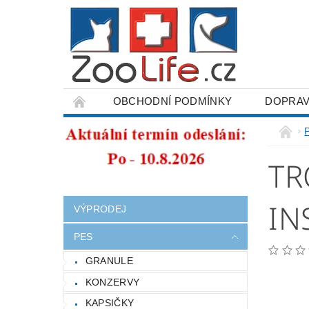
OBCHODNÍ PODMÍNKY
DOPRAV
ODSTOUPENÍ OD SMLOUVY
TR
IN
VÝPRODEJ
PES
GRANULE
KONZERVY
KAPSIČKY