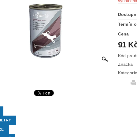
vybraného
Dostupn
Termín o
Cena
91 K
Kód prod
Značka
Kategori
METRY
ZE