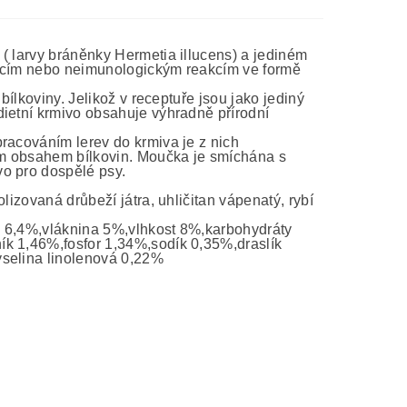
( larvy bráněnky Hermetia illucens) a jediném
akcím nebo neimunologickým reakcím ve formě
bílkoviny. Jelikož v receptuře jsou jako jediný
dietní krmivo obsahuje výhradně přírodní
racováním lerev do krmiva je z nich
ým obsahem bílkovin. Moučka je smíchána s
vo pro dospělé psy.
lizovaná drůbeží játra, uhličitan vápenatý, rybí
y 6,4%,vláknina 5%,vlhkost 8%,karbohydráty
ík 1,46%,fosfor 1,34%,sodík 0,35%,draslík
yselina linolenová 0,22%