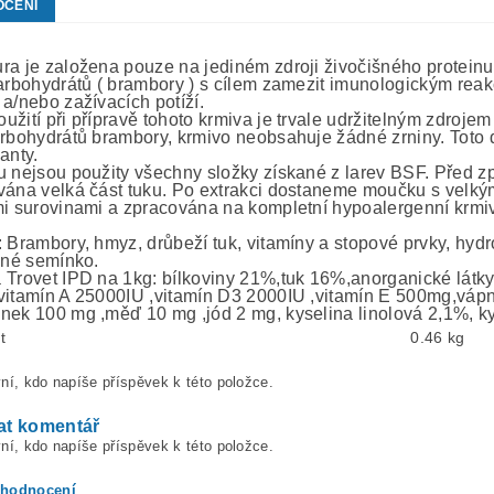
OCENÍ
ra je založena pouze na jediném zdroji živočišného proteinu 
karbohydrátů ( brambory ) s cílem zamezit imunologickým re
 a/nebo zažívacích potíží.
žití při přípravě tohoto krmiva je trvale udržitelným zdrojem 
arbohydrátů brambory, krmivo neobsahuje žádné zrniny. Toto 
anty.
u nejsou použity všechny složky získané z larev BSF. Před zp
vána velká část tuku. Po extrakci dostaneme moučku s velk
mi surovinami a zpracována na kompletní hypoalergenní krmi
 Brambory, hmyz, drůbeží tuk, vitamíny a stopové prvky, hydro
něné semínko.
 Trovet IPD na 1kg: bílkoviny 21%,tuk 16%,anorganické látk
vitamín A 25000IU ,vitamín D3 2000IU ,vitamín E 500mg,vápn
nek 100 mg ,měď 10 mg ,jód 2 mg, kyselina linolová 2,1%, k
t
0.46 kg
ní, kdo napíše příspěvek k této položce.
at komentář
ní, kdo napíše příspěvek k této položce.
 hodnocení