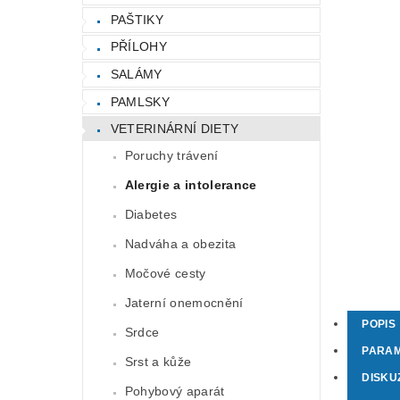
PAŠTIKY
PŘÍLOHY
SALÁMY
PAMLSKY
VETERINÁRNÍ DIETY
Poruchy trávení
Alergie a intolerance
Diabetes
Nadváha a obezita
Močové cesty
Jaterní onemocnění
POPIS
Srdce
PARA
Srst a kůže
DISKU
Pohybový aparát