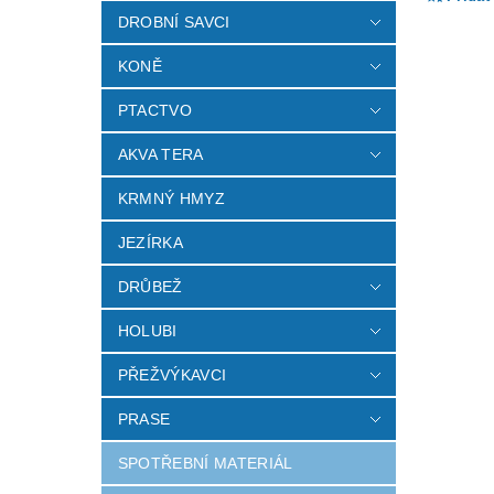
DROBNÍ SAVCI
KONĚ
PTACTVO
AKVA TERA
KRMNÝ HMYZ
JEZÍRKA
Vlož
DRŮBEŽ
HOLUBI
PŘEŽVÝKAVCI
PRASE
SPOTŘEBNÍ MATERIÁL