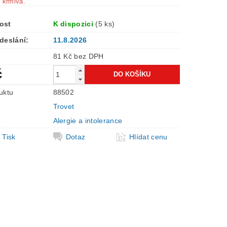
 krmiva.
ost
K dispozici
(5 ks)
deslání:
11.8.2026
81 Kč bez DPH
č
uktu
88502
Trovet
e
Alergie a intolerance
Tisk
Dotaz
Hlídat cenu