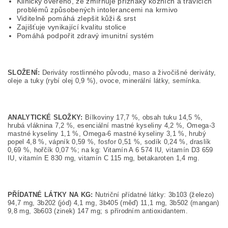
Klinicky ověřeno, že zmírňuje příznaky kožních a trávicích
problémů způsobených intolerancemi na krmivo
Viditelně pomáhá zlepšit kůži & srst
Zajišťuje vynikající kvalitu stolice
Pomáhá podpořit zdravý imunitní systém
SLOŽENÍ:
Deriváty rostlinného původu, maso a živočišné deriváty,
oleje a tuky (rybí olej 0,9 %), ovoce, minerální látky, semínka.
ANALYTICKÉ SLOŽKY:
Bílkoviny 17,7 %, obsah tuku 14,5 %,
hrubá vláknina 7,2 %, esenciální mastné kyseliny 4,2 %, Omega-3
mastné kyseliny 1,1 %, Omega-6 mastné kyseliny 3,1 %, hrubý
popel 4,8 %, vápník 0,59 %, fosfor 0,51 %, sodík 0,24 %, draslík
0,69 %, hořčík 0,07 %; na kg: Vitamín A 6 574 IU, vitamín D3 659
IU, vitamín E 830 mg, vitamín C 115 mg, betakaroten 1,4 mg.
PŘÍDATNÉ LÁTKY NA KG:
Nutriční přídatné látky: 3b103 (železo)
94,7 mg, 3b202 (jód) 4,1 mg, 3b405 (měď) 11,1 mg, 3b502 (mangan)
9,8 mg, 3b603 (zinek) 147 mg; s přírodním antioxidantem.