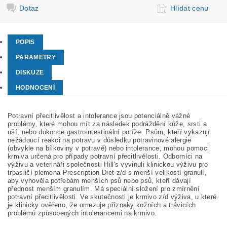
Dotaz
Hlídat cenu
POPIS
PARAMETRY
DISKUZE
HODNOCENÍ
Potravní přecitlivělost a intolerance jsou potenciálně vážné
problémy, které mohou mít za následek podráždění kůže, srsti a
uší, nebo dokonce gastrointestinální potíže. Psům, kteří vykazují
nežádoucí reakci na potravu v důsledku potravinové alergie
(obvykle na bílkoviny v potravě) nebo intolerance, mohou pomoci
krmiva určená pro případy potravní přecitlivělosti. Odborníci na
výživu a veterináři společnosti Hill's vyvinuli klinickou výživu pro
trpasličí plemena Prescription Diet z/d s menší velikostí granulí,
aby vyhověla potřebám menších psů nebo psů, kteří dávají
přednost menším granulím. Má speciální složení pro zmírnění
potravní přecitlivělosti. Ve skutečnosti je krmivo z/d výživa, u které
je klinicky ověřeno, že omezuje příznaky kožních a trávicích
problémů způsobených intolerancemi na krmivo.