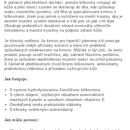
K potravní přecitlivělosti dochází, protože bílkoviny vstupují do
kůže a přes trávicí systém se dostávají do těla, kde způsobují
reakci imunitního systému. z/d Mini je specializované krmivo s
bílkovinami, které jsou jemné a rozložené na menší kousky, aby je
nemohl imunitní systém detekovat a Váš pes se pak cítil lépe.
Obsahuje prebiotika k dosažení zdravé rovnováhy střevního
mikrobiomu a mastné kyseliny na podporu zdravé kůže.
Je klinicky ověřeno, že krmivo pro trpasličí plemena z/d omezuje
pozorované vnější příznaky kožních a trávicích problémů
způsobených intolerancemi na krmivo. Můžete si být jisti, že tento
produkt pracuje uvnitř mazlíčka, aby zabránil hlavnímu problému,
který je způsoben nepřiměřenou imunitní reakcí na určité potraviny.
S částečně předtrávenými živočišnými bílkovinami, antioxidanty,
prebiotickou vlákninou a přísadami vyživujícími kůži.
Jak funguje:
S vysoce hydrolyzovanou živočišnou bílkovinou
S rybím olejem, zvýšeným obsahem esenciálních
mastných kyselin a vysokým obsahem vitamínu E
Osvědčená směs prebiotické vlákniny
S klinicky ověřenými antioxidanty
Jak může pomoci: