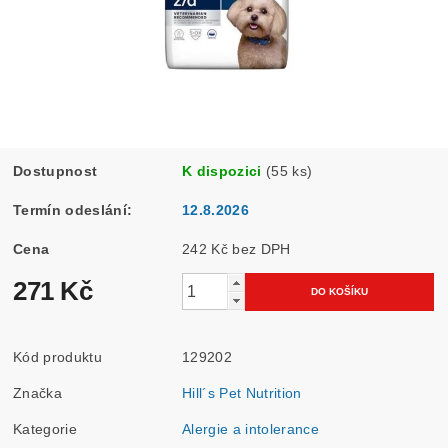
Dostupnost
K dispozici
(55 ks)
Termín odeslání:
12.8.2026
Cena
242 Kč bez DPH
271 Kč
Kód produktu
129202
Značka
Hill´s Pet Nutrition
Kategorie
Alergie a intolerance